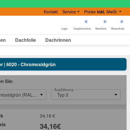
Kontakt
Service
Preise
inkl.
MwSt.
0
0
0
Login
Vergleichsliste
Merkliste
Warenkorb
gen
Dachfolie
Dachrinnen
ter | 6020 - Chromoxidgrün
en Sie:
Ausführung
moxidgrün (RAL 6020)
Typ 3
ck
34,16
€
eis
34,16
€