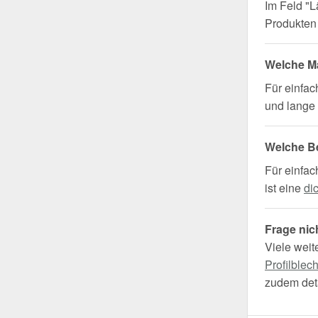
Im Feld "L
Produkten 
Welche Ma
Für einfa
und lange 
Welche B
Für einfac
ist eine
di
Frage nic
Viele weit
Profilblec
zudem deta