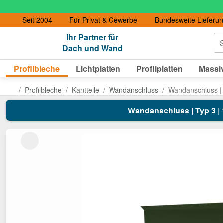
Seit 2004
Für Privat & Gewerbe
Bundesweite Lieferu
Ihr Partner für
S
Dach und Wand
Profilbleche
Lichtplatten
Profilplatten
Massiv
Profilbleche
Kantteile
Wandanschluss
Wandanschluss | 
Wandanschluss | Typ 3 | 1