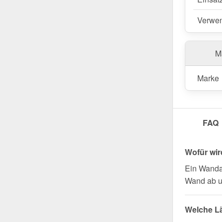
Wegen Sondera
Verwe
Ma
Marke
FAQ
Wofür wi
Ein Wanda
Wand ab u
Welche L