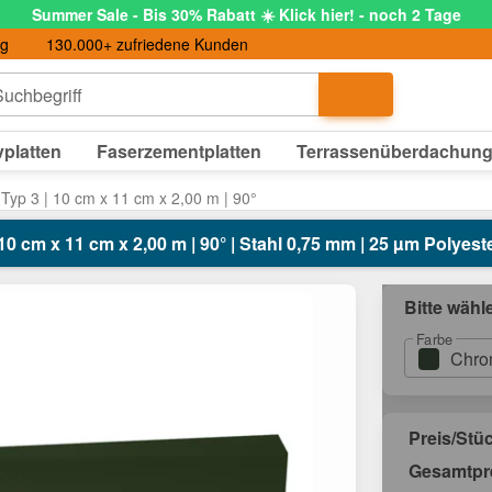
Summer Sale - Bis 30% Rabatt ☀️ Klick hier! - noch 2 Tage
ng
130.000+ zufriedene Kunden
uchbegriff
platten
Faserzementplatten
Terrassenüberdachun
Typ 3 | 10 cm x 11 cm x 2,00 m | 90°
0 cm x 11 cm x 2,00 m | 90° | Stahl 0,75 mm | 25 µm Polyes
Bitte wähl
Farbe
Chro
Preis/Stü
Gesamtpr