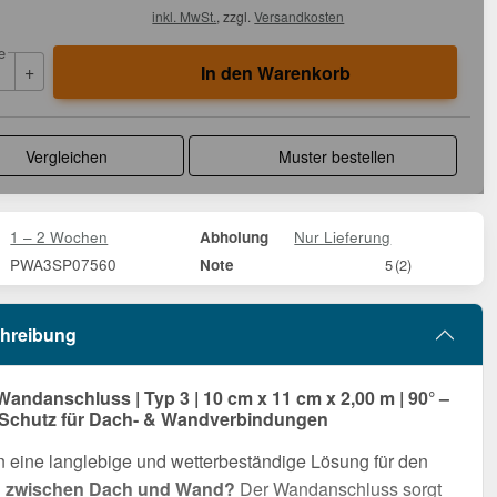
inkl. MwSt.
, zzgl.
Versandkosten
e
+
In den Warenkorb
Vergleichen
Muster bestellen
1 – 2 Wochen
Nur Lieferung
Abholung
PWA3SP07560
Note
5
(2)
hreibung
Wandanschluss | Typ 3 | 10 cm x 11 cm x 2,00 m | 90° –
 Schutz für Dach- & Wandverbindungen
 eine langlebige und wetterbeständige Lösung für den
 zwischen Dach und Wand?
Der Wandanschluss sorgt