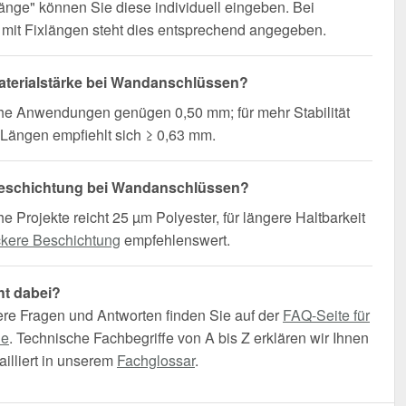
änge" können Sie diese individuell eingeben. Bei
mit Fixlängen steht dies entsprechend angegeben.
terialstärke bei Wandanschlüssen?
che Anwendungen genügen 0,50 mm; für mehr Stabilität
Längen empfiehlt sich ≥ 0,63 mm.
eschichtung bei Wandanschlüssen?
he Projekte reicht 25 µm Polyester, für längere Haltbarkeit
ckere Beschichtung
empfehlenswert.
ht dabei?
ere Fragen und Antworten finden Sie auf der
FAQ-Seite für
he
. Technische Fachbegriffe von A bis Z erklären wir Ihnen
illiert in unserem
Fachglossar
.