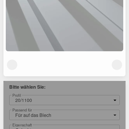
Bitte wählen Sie:
Profil
20/1100
Passend für
Für auf das Blech
Eigenschaft