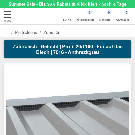
Summer Sale - Bis 30% Rabatt ☀️ Klick hier! - noch 4 Tage
0
0
0
Suche
Vergleichsliste
Merkliste
Warenkorb
Menü
Profilbleche
Zubehör
Zahnblech | Gelocht | Profil 20/1100 | Für auf das
Blech | 7016 - Anthrazitgrau