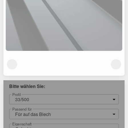
Bitte wählen Sie:
Profil
33/500
Passend für
Für auf das Blech
Eigenschaft