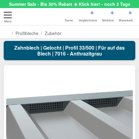
Summer Sale - Bis 30% Rabatt ☀️ Klick hier! - noch 3 Tage
0
0
0
Suche
Vergleichsliste
Merkliste
Warenkorb
Menü
Profilbleche
Zubehör
Zahnblech | Gelocht | Profil 33/500 | Für auf das
Blech | 7016 - Anthrazitgrau