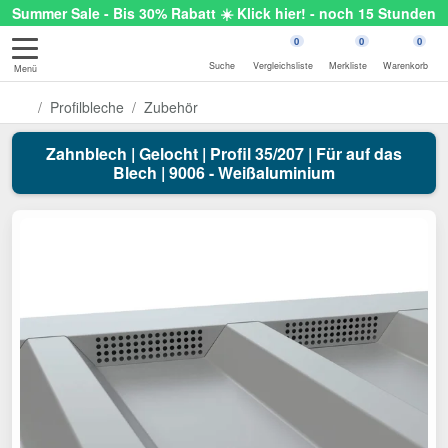
Summer Sale - Bis 30% Rabatt ☀️ Klick hier! - noch 15 Stunden
0
0
0
Suche
Vergleichsliste
Merkliste
Warenkorb
Menü
Profilbleche
Zubehör
Zahnblech | Gelocht | Profil 35/207 | Für auf das
Blech | 9006 - Weißaluminium