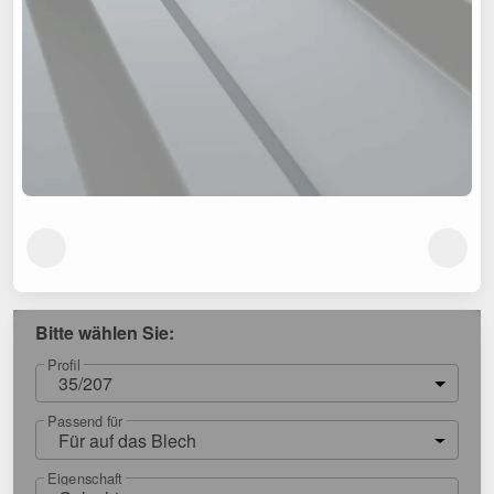
Bitte wählen Sie:
Profil
35/207
Passend für
Für auf das Blech
Eigenschaft