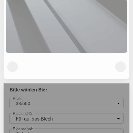
Bitte wählen Sie:
Profil
33/500
Passend für
Für auf das Blech
Eigenschaft