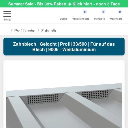
Summer Sale - Bis 30% Rabatt ☀️ Klick hier! - noch 3 Tage
0
0
0
Suche
Vergleichsliste
Merkliste
Warenkorb
Menü
Profilbleche
Zubehör
Zahnblech | Gelocht | Profil 33/500 | Für auf das
Blech | 9006 - Weißaluminium