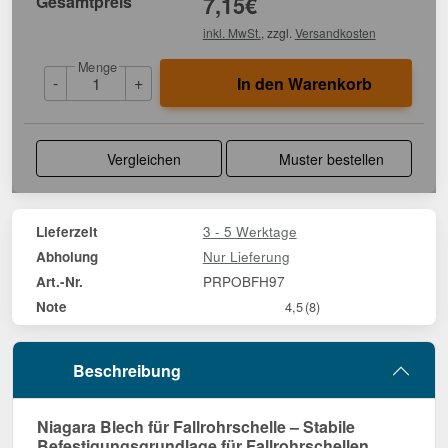
Gesamtpreis
7,15
€
inkl. MwSt.
, zzgl.
Versandkosten
Menge
-
+
In den Warenkorb
Vergleichen
Muster bestellen
3 - 5 Werktage
Lieferzeit
Nur Lieferung
Abholung
PRPOBFH97
Art.-Nr.
Note
4,5
(8)
Beschreibung
Niagara Blech für Fallrohrschelle – Stabile
Befestigungsgrundlage für Fallrohrschellen