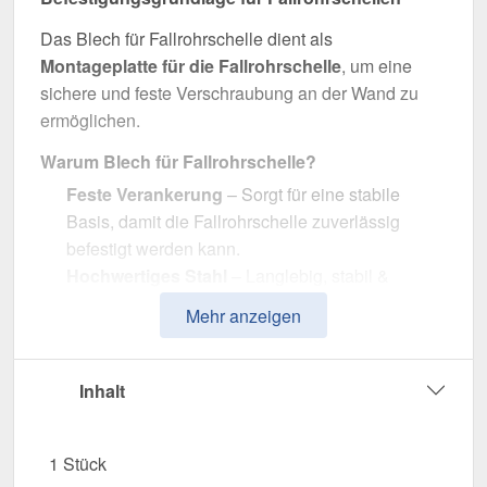
Das Blech für Fallrohrschelle dient als
Montageplatte für die Fallrohrschelle
, um eine
sichere und feste Verschraubung an der Wand zu
ermöglichen.
Warum Blech für Fallrohrschelle?
Feste Verankerung
– Sorgt für eine stabile
Basis, damit die Fallrohrschelle zuverlässig
befestigt werden kann.
Hochwertiges Stahl
– Langlebig, stabil &
widerstandsfähig gegen Witterungseinflüsse.
Mehr anzeigen
Effiziente Wasserableitung
– Optimale
Dimension zur Befestigung.
Einfache Montage
– Passgenau für Niagara
Inhalt
Stahl Dachrinnen.
UV- & Witterungsbeständig
– Beständig gegen
1 Stück
Sonneneinstrahlung, Feuchtigkeit & andere