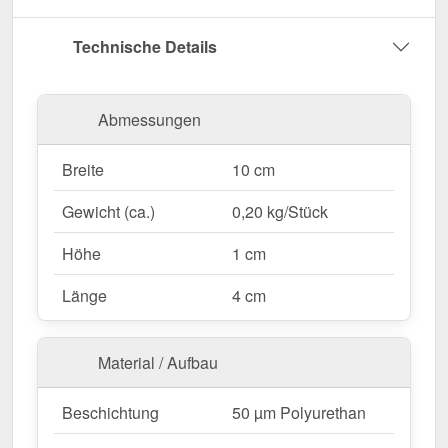
Umwelteinflüsse.
Garantie
– 15 Jahre für langanhaltende Qualität
Technische Details
& Sicherheit.
Jetzt Blech für Fallrohrschelle bestellen – Für
Abmessungen
eine sichere & langlebige Fallrohrbefestigung!
Breite
10 cm
Gewicht (ca.)
0,20 kg/Stück
Höhe
1 cm
Länge
4 cm
Material / Aufbau
Beschichtung
50 µm Polyurethan