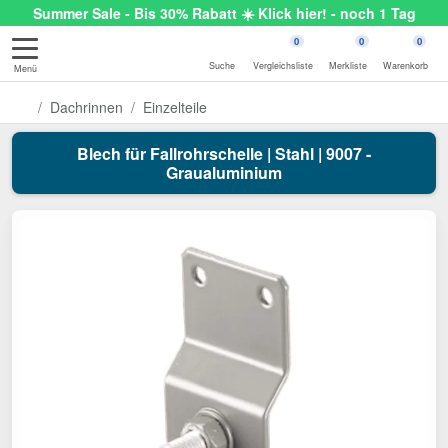
Summer Sale - Bis 30% Rabatt ☀️ Klick hier! - noch 1 Tag
0
0
0
Suche
Vergleichsliste
Merkliste
Warenkorb
Menü
Dachrinnen
Einzelteile
Blech für Fallrohrschelle | Stahl | 9007 -
Graualuminium