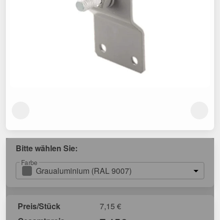
Bitte wählen Sie:
Farbe
Graualuminium (RAL 9007)
Preis/Stück
7,15
€