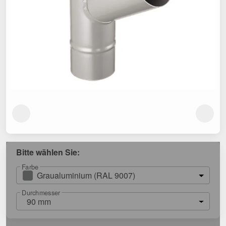
Bitte wählen Sie:
Farbe
Graualuminium (RAL 9007)
Durchmesser
90 mm