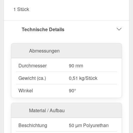
Sonneneinstrahlung, Feuchtigkeit & andere
1 Stück
Umwelteinflüsse.
Garantie
– 15 Jahre für langanhaltende Qualität
& Sicherheit.
Technische Details
Jetzt Fallrohrabzweig 60° bestellen – Für eine
flexible & effiziente Regenwasserverteilung!
Abmessungen
Durchmesser
90 mm
Gewicht (ca.)
0,51 kg/Stück
Winkel
90°
Material / Aufbau
Beschichtung
50 µm Polyurethan