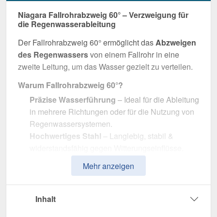
Niagara Fallrohrabzweig 60° – Verzweigung für
die Regenwasserableitung
Der Fallrohrabzweig 60° ermöglicht das
Abzweigen
des Regenwassers
von einem Fallrohr in eine
zweite Leitung, um das Wasser gezielt zu verteilen.
Warum Fallrohrabzweig 60°?
Präzise Wasserführung
– Ideal für die Ableitung
in mehrere Richtungen oder für die Nutzung von
Regenwassersystemen.
Hochwertiges Stahl
– Langlebig, stabil &
widerstandsfähig gegen Witterungseinflüsse.
Effiziente Wasserableitung
– Optimale
Mehr anzeigen
Dimension mit 90 mm Durchmesser.
Einfache Montage
– Passgenau für Niagara
Stahl Dachrinnen.
Inhalt
UV- & Witterungsbeständig
– Beständig gegen