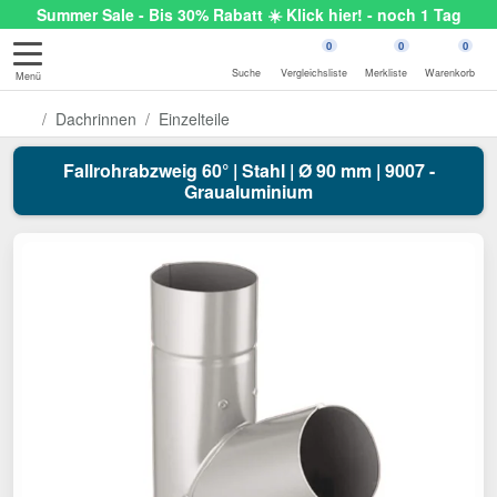
Summer Sale - Bis 30% Rabatt ☀️ Klick hier! - noch 1 Tag
0
0
0
Suche
Vergleichsliste
Merkliste
Warenkorb
Menü
Dachrinnen
Einzelteile
Fallrohrabzweig 60° | Stahl | Ø 90 mm | 9007 -
Graualuminium