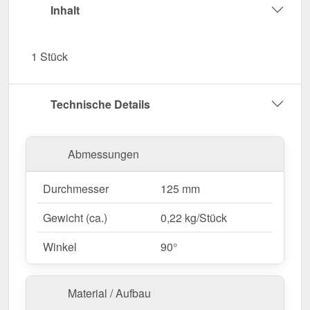
Einfache Montage
– Passgenau für Niagara
Inhalt
Stahl Dachrinnen.
UV- & Witterungsbeständig
– Beständig gegen
1 Stück
Sonneneinstrahlung, Feuchtigkeit & andere
Umwelteinflüsse.
Garantie
– 15 Jahre für langanhaltende Qualität
Technische Details
& Sicherheit.
Jetzt Rinnenaußenwinkel 90° bestellen – Für eine
Abmessungen
dichte & stabile Rinnenführung über
Außenecken!
Durchmesser
125 mm
Gewicht (ca.)
0,22 kg/Stück
Winkel
90°
Material / Aufbau