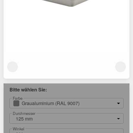
Bitte wählen Sie:
Farbe
Graualuminium (RAL 9007)
Durchmesser
125 mm
Winkel