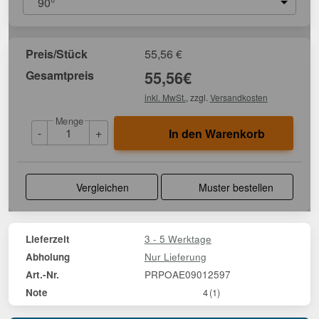
90°
Preis/Stück
55,56
€
Gesamtpreis
55,56
€
inkl. MwSt.
, zzgl.
Versandkosten
Menge
-
+
In den Warenkorb
Vergleichen
Muster bestellen
3 - 5 Werktage
Lieferzeit
Nur Lieferung
Abholung
PRPOAE09012597
Art.-Nr.
Note
4
(1)