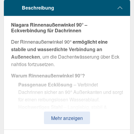
Beschreibung
Niagara Rinnenaußenwinkel 90° –
Eckverbindung für Dachrinnen
Der Rinnenaußenwinkel 90°
ermöglicht eine
stabile und wasserdichte Verbindung an
Außenecken
, um die Dachentwässerung über Eck
nahtlos fortzusetzen.
Warum Rinnenaußenwinkel 90°?
Passgenaue Ecklösung
– Verbindet
Dachrinnen sicher an 90° Außenkanten und sorgt
für einen reibungslosen Wasserablauf.
Hochwertiges Stahl
– Langlebig, stabil &
widerstandsfähig gegen Witterungseinflüsse.
Mehr anzeigen
Effiziente Wasserableitung
– Optimale
Dimension mit 125 mm Durchmesser.