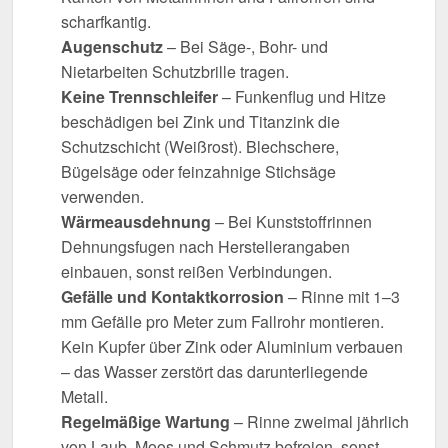
scharfkantig.
Augenschutz
– Bei Säge-, Bohr- und
Nietarbeiten Schutzbrille tragen.
Keine Trennschleifer
– Funkenflug und Hitze
beschädigen bei Zink und Titanzink die
Schutzschicht (Weißrost). Blechschere,
Bügelsäge oder feinzahnige Stichsäge
verwenden.
Wärmeausdehnung
– Bei Kunststoffrinnen
Dehnungsfugen nach Herstellerangaben
einbauen, sonst reißen Verbindungen.
Gefälle und Kontaktkorrosion
– Rinne mit 1–3
mm Gefälle pro Meter zum Fallrohr montieren.
Kein Kupfer über Zink oder Aluminium verbauen
– das Wasser zerstört das darunterliegende
Metall.
Regelmäßige Wartung
– Rinne zweimal jährlich
von Laub, Moos und Schmutz befreien, sonst