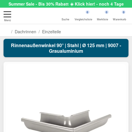
Summer Sale - Bis 30% Rabatt ☀️ Klick hier! - noch 4 Tage
0
0
0
Suche
Vergleichsliste
Merkliste
Warenkorb
Menü
Dachrinnen
Einzelteile
Rinnenaußenwinkel 90° | Stahl | Ø 125 mm | 9007 -
Graualuminium