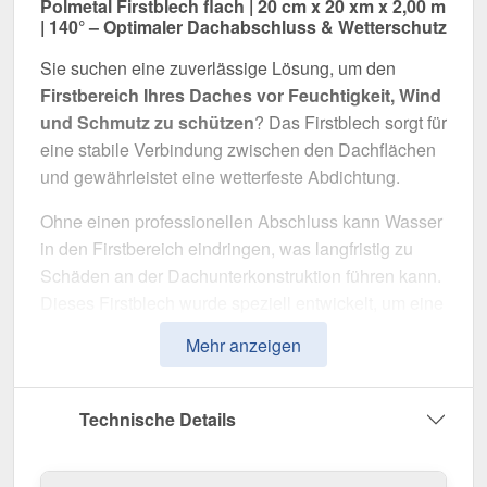
Polmetal Firstblech flach | 20 cm x 20 xm x 2,00 m
| 140° – Optimaler Dachabschluss & Wetterschutz
Sie suchen eine zuverlässige Lösung, um den
Firstbereich Ihres Daches vor Feuchtigkeit, Wind
und Schmutz zu schützen
? Das Firstblech sorgt für
eine stabile Verbindung zwischen den Dachflächen
und gewährleistet eine wetterfeste Abdichtung.
Ohne einen professionellen Abschluss kann Wasser
in den Firstbereich eindringen, was langfristig zu
Schäden an der Dachunterkonstruktion führen kann.
Dieses Firstblech wurde speziell entwickelt, um eine
sichere Abdichtung zu gewährleisten
und die
Mehr anzeigen
Dachkonstruktion gegen äußere Einflüsse zu
schützen. Es überzeugt durch einfache Montage,
hohe Widerstandsfähigkeit und eine langlebige
Technische Details
Beschichtung.
Hergestellt aus
Stahl
mit einer
Materialstärke von