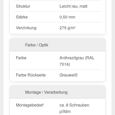
Feste Längen
– 2,00 m, flexibel für Ihr
Struktur
Leicht rau, matt
Bauprojekt.
Stärke
0,50 mm
Ideal für folgende Anwendungen:
Verzinkung
275 g/m²
Satteldächer & Pultdächer
– Professioneller
Dachabschluss für langlebigen Schutz.
Farbe / Optik
Carports, Terrassen & Vordächer
– Stabile
Verbindung & Schutz für freistehende
Farbe
Anthrazitgrau (RAL
Überdachungen.
7016)
Gartenhäuser & Schuppen
– Wetterfester
Firstabschluss für kleinere Dachkonstruktionen.
Farbe Rückseite
Grauweiß
Werkstätten & Lagerhallen
– Schutz und
Stabilität für große Dachflächen.
Landwirtschaftliche Gebäude
–
Montage / Verarbeitung
Widerstandsfähige Lösung für Stallungen &
Maschinenhallen.
Montagebedarf
ca. 8 Schrauben
p/lfdm