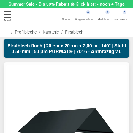
Summer Sale - Bis 30% Rabatt ☀️ Klick hier! - noch 4 Tage
0
0
0
Suche
Vergleichsliste
Merkliste
Warenkorb
Menü
Profilbleche
Kantteile
Firstblech
Firstblech flach | 20 cm x 20 xm x 2,00 m | 140° | Stahl
0,50 mm | 50 µm PURMAT® | 7016 - Anthrazitgrau