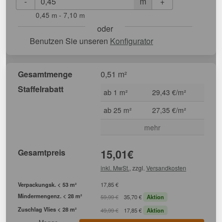
-
+
m
0,45 m - 7,10 m
oder
Benutzen Sie unseren
Konfigurator
Gesamtmenge
0,51 m²
Staffelrabatt
ab 1 m²
29,43 €/m²
ab 25 m²
27,35 €/m²
mehr
Gesamtpreis
15,01
€
inkl. MwSt.
, zzgl.
Versandkosten
Verpackungsk. < 53 m²
17,85 €
Mindermengenz. < 28 m²
59,99 €
35,70 €
Aktion
Zuschlag Vlies < 28 m²
49,99 €
17,85 €
Aktion