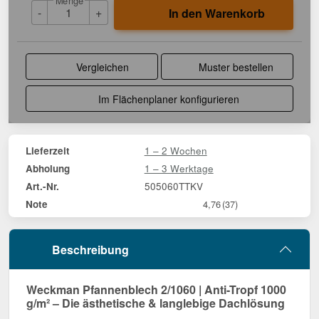
Menge
-
+
In den Warenkorb
Vergleichen
Muster bestellen
Im Flächenplaner konfigurieren
1 – 2 Wochen
Lieferzeit
1 – 3 Werktage
Abholung
505060TTKV
Art.-Nr.
Note
4,76
(37)
Beschreibung
Weckman Pfannenblech 2/1060 | Anti-Tropf 1000
g/m² – Die ästhetische & langlebige Dachlösung