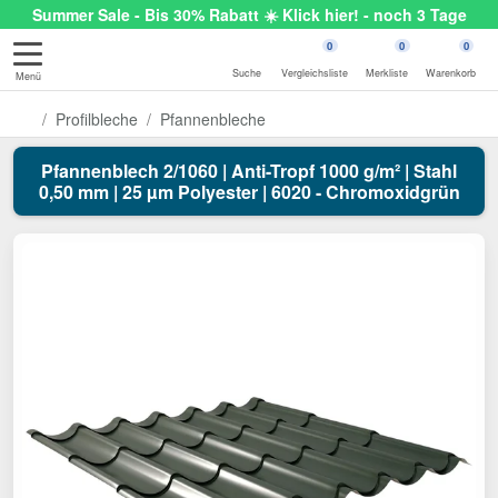
Summer Sale - Bis 30% Rabatt ☀️ Klick hier! - noch 3 Tage
0
0
0
Suche
Vergleichsliste
Merkliste
Warenkorb
Menü
Profilbleche
Pfannenbleche
Pfannenblech 2/1060 | Anti-Tropf 1000 g/m² | Stahl
0,50 mm | 25 µm Polyester | 6020 - Chromoxidgrün