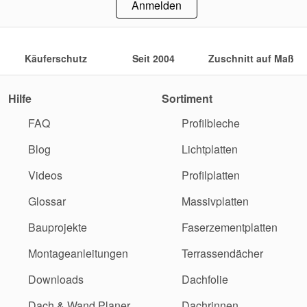
Anmelden
Käuferschutz
Seit 2004
Zuschnitt auf Maß
Hilfe
Sortiment
FAQ
Profilbleche
Blog
Lichtplatten
Videos
Profilplatten
Glossar
Massivplatten
Bauprojekte
Faserzementplatten
Montageanleitungen
Terrassendächer
Downloads
Dachfolie
Dach & Wand Planer
Dachrinnen