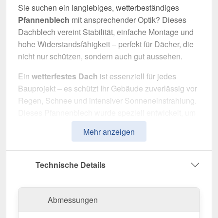
Sie suchen ein langlebiges, wetterbeständiges
Pfannenblech
mit ansprechender Optik? Dieses
Dachblech vereint Stabilität, einfache Montage und
hohe Widerstandsfähigkeit – perfekt für Dächer, die
nicht nur schützen, sondern auch gut aussehen.
Ein
wetterfestes Dach
ist essenziell für jedes
Bauprojekt – es schützt Ihr Gebäude zuverlässig vor
Regen, Schnee und intensiver Sonneneinstrahlung.
Dieses Pfannenblech wurde speziell entwickelt, um
eine robuste und langlebige Dachlösung mit
Mehr anzeigen
klassischer Ziegeloptik
zu bieten. Es überzeugt
durch einfache Montage, hohe Widerstandsfähigkeit
und eine widerstandsfähige Beschichtung.
Technische Details
Hergestellt aus
Stahl
mit einer
Materialstärke von
0,50 mm
, sorgt es für eine langlebige und optisch
Abmessungen
ansprechende Bedachung. Die
Plattenbreite von
1,14 m
und die
effektive Nutzbreite von 1,06 m