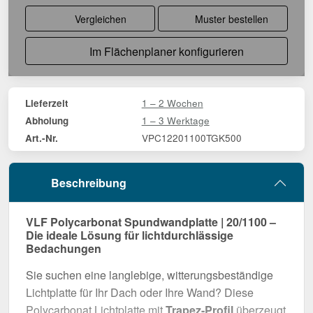
Vergleichen
Muster bestellen
Im Flächenplaner konfigurieren
1 – 2 Wochen
Lieferzeit
1 – 3 Werktage
Abholung
VPC12201100TGK500
Art.-Nr.
Beschreibung
VLF Polycarbonat Spundwandplatte | 20/1100 –
Die ideale Lösung für lichtdurchlässige
Bedachungen
Sie suchen eine langlebige, witterungsbeständige
Lichtplatte für Ihr Dach oder Ihre Wand? Diese
Polycarbonat Lichtplatte mit
Trapez-Profil
überzeugt