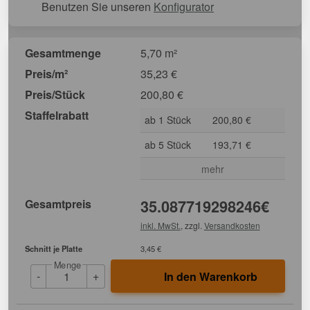
Benutzen Sie unseren
Konfigurator
Gesamtmenge
5,70 m²
Preis/m²
35,23
€
Preis/Stück
200,80
€
Staffelrabatt
ab 1 Stück
200,80 €
ab 5 Stück
193,71 €
mehr
Gesamtpreis
35.087719298246
€
inkl. MwSt.
, zzgl.
Versandkosten
Schnitt je Platte
3,45 €
Menge
-
+
In den Warenkorb