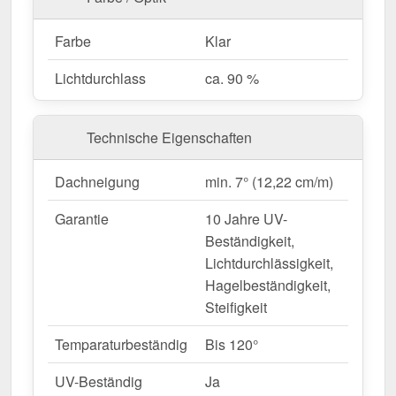
Hitzebeständig
– Bis 120° temperaturbeständig.
Einfache Montage
– Leichtes Material für
Farbe
Klar
unkomplizierte Verlegung.
Lichtdurchlass
ca. 90 %
Garantie
– 10 Jahre für langfristige Qualität &
Beständigkeit.
Technische Eigenschaften
Ideal für folgende Anwendungen:
Dachneigung
min. 7° (12,22 cm/m)
Carports, Terrassen & Vordächer
– Helle,
geschützte Überdachungen.
Garantie
10 Jahre UV-
Gartenhäuser & Gewächshäuser
– Perfekte
Beständigkeit,
Lichtdurchlässigkeit für Pflanzen.
Lichtdurchlässigkeit,
Sanierungen & Neubauten
– Moderne &
Hagelbeständigkeit,
langlebige Bedachungslösung.
Steifigkeit
Gewerbehallen & Lagerflächen
– Helle
Innenräume ohne zusätzlichen
Temparaturbeständig
Bis 120°
Energieverbrauch.
UV-Beständig
Ja
Landwirtschaftliche Gebäude
–