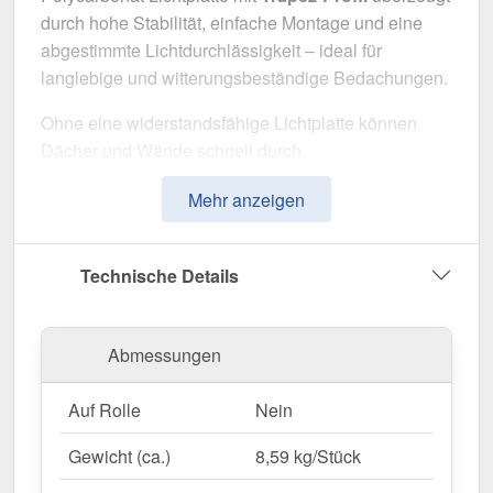
durch hohe Stabilität, einfache Montage und eine
abgestimmte Lichtdurchlässigkeit – ideal für
langlebige und witterungsbeständige Bedachungen.
Ohne eine widerstandsfähige Lichtplatte können
Dächer und Wände schnell durch
Witterungseinflüsse beeinträchtigt werden. Diese
Mehr anzeigen
Lichtplatte wurde speziell entwickelt, um eine
robuste und langlebige Lösung für
lichtdurchlässige Überdachungen
zu bieten. Sie
Technische Details
überzeugt durch einfache Handhabung, hohe
Widerstandsfähigkeit und eine witterungsbeständige
Oberfläche.
Abmessungen
Hergestellt aus
Polycarbonat
mit einer
Auf Rolle
Nein
Materialstärke von 1,00 mm
, sorgt es für eine
robuste Dachlösung. Die
Plattenbreite von 1,14 m
Gewicht (ca.)
8,59 kg/Stück
und die
effektive Nutzbreite von 1,10 m