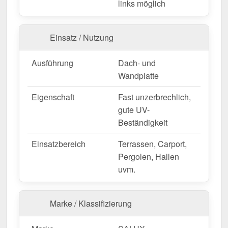
links möglich
von 3,13 m
und eine
Gesamtlänge von 4,50 m
ab.
Dabei beträgt die
Plattenbreite je Lichtplatte 98
cm
, wobei die tatsächliche Nutzbreite durch das
Einsatz / Nutzung
verwendete Verlegeprofil bestimmt wird. Jede
weitere Platte erweitert die Dachfläche entsprechend
Ausführung
Dach- und
der Plattenbreite abzüglich der Einschubtiefe des
Wandplatte
Verlegeprofils.
Falls vor Ort Anpassungen nötig sind, kann die
Eigenschaft
Fast unzerbrechlich,
Stegplatte mühelos durch Sägen gekürzt werden.
gute UV-
Beständigkeit
Jetzt Polycarbonat Stegplatte | 16 mm | Profil
Zevener Sprosse | Sparpaket bestellen – Schnell
Einsatzbereich
Terrassen, Carport,
geliefert & mit 10 Jahre Garantie!
Pergolen, Hallen
Langlebig, wetterfest, individuell auf Maß – bestellen
uvm.
Sie jetzt und profitieren Sie von schneller Lieferung!
Marke / Klassifizierung
Wegen Sonderanfertigung vom Widerruf ausgeschlossen