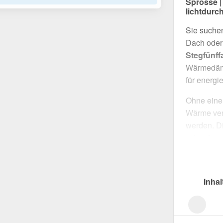
Sprosse |
lichtdur
Sie suchen
Dach oder 
Stegfünff
Wärmedämm
für energi
Ohne eine 
Wärme verl
werden. Di
robuste u
wärmedä
einfache 
beständige
Inhal
Hergestell
sorgt es f
ermöglicht