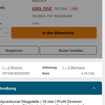
689,05
€
eis
689,05
€
757,96
€
- 10%
inkl. MwSt.
, zzgl.
Versandkosten
te
3,45 €
e
+
In den Warenkorb
Vergleichen
Muster bestellen
1 – 2 Wochen
1 – 3 Werktage
Abholung
VP16XO98ZS3050
Note
4,79
(134)
hreibung
ycarbonat Stegplatte | 16 mm | Profil Zevener