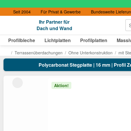
Seit 2004
Für Privat & Gewerbe
Bundesweite Lieferu
Ihr Partner für
S
Dach und Wand
Profilbleche
Lichtplatten
Profilplatten
Massiv
Terrassenüberdachungen
Ohne Unterkonstruktion
mit St
Polycarbonat Stegplatte | 16 mm | Profil Z
Aktion!