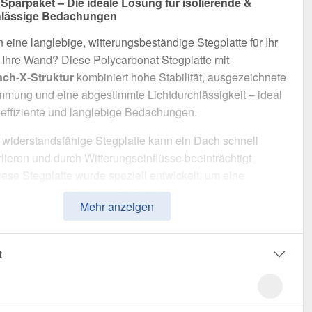
 Sparpaket – Die ideale Lösung für isolierende &
chlässige Bedachungen
 eine langlebige, witterungsbeständige Stegplatte für Ihr
Ihre Wand? Diese Polycarbonat Stegplatte mit
ach-X-Struktur
kombiniert hohe Stabilität, ausgezeichnete
ung und eine abgestimmte Lichtdurchlässigkeit – ideal
eeffiziente und langlebige Bedachungen.
widerstandsfähige Stegplatte kann ein Dach schnell
ieren und durch Witterungseinflüsse beeinträchtigt
ese Stegplatte wurde speziell entwickelt, um eine
nd langlebige Lösung für lichtdurchlässige,
Mehr anzeigen
mmende Überdachungen
zu bieten. Sie überzeugt durch
Handhabung, hohe Widerstandsfähigkeit und eine UV-
 Oberfläche.
t
t aus
Polycarbonat
mit einer
Materialstärke von 16 mm
,
ür eine robuste Dachlösung. Die
Plattenbreite von 98 cm
 eine schnelle und effiziente Verlegung. Die
Opal-Weiß