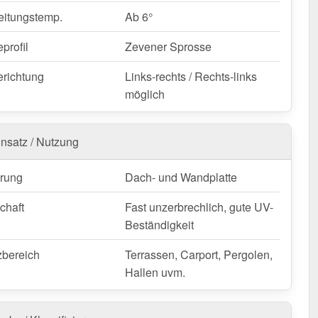
carbonat Stegplatte | 16 mm | Profil Zevener Sprosse |
eitungstemp.
Ab 6°
bestellen – Schnell geliefert & mit 10 Jahre Garantie!
 wetterfest, individuell auf Maß – bestellen Sie jetzt und
profil
Zevener Sprosse
n Sie von schneller Lieferung!
erichtung
Links-rechts / Rechts-links
nfertigung vom Widerruf ausgeschlossen
möglich
insatz / Nutzung
rung
Dach- und Wandplatte
chaft
Fast unzerbrechlich, gute UV-
Beständigkeit
zbereich
Terrassen, Carport, Pergolen,
Hallen uvm.