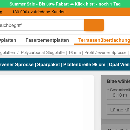
Summer Sale - Bis 30% Rabatt ☀️ Klick hier! - noch 1 Tag
ng
130.000+ zufriedene Kunden
uchbegriff
platten
Faserzementplatten
Terrassenüberdachun
egplatten
Polycarbonat Stegplatte | 16 mm | Profil Zevener Sprosse |
evener Sprosse | Sparpaket | Plattenbreite 98 cm | Opal Weiß 
Bitte wähl
Gesamtbrei
3,13 m
Länge kü