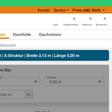
Kontakt
Service
Preise
inkl.
MwSt.
0
0
0
Login
Vergleichsliste
Merkliste
Warenkorb
gen
Dachfolie
Dachrinnen
 Sparpaket
| X-Struktur | Breite 3,13 m | Länge 5,00 m
en Sie:
te
Länge
5,00 m
m
rzen in