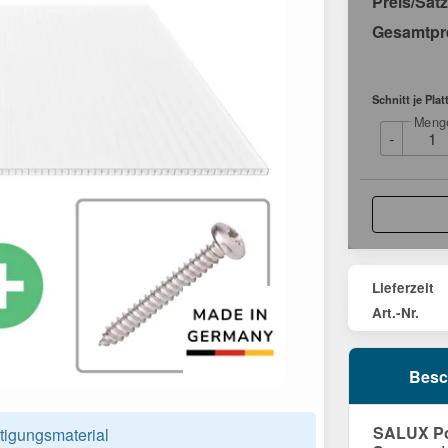
Preis/Satz
Gesamtpr
Schnitt je Plat
Meng
-
Lieferzeit
Art.-Nr.
Besc
SALUX Pol
tigungsmaterial