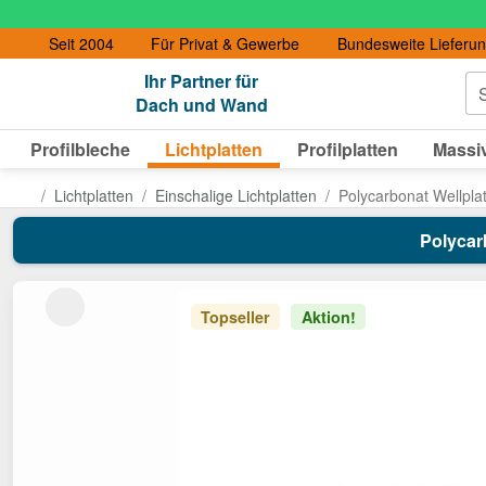
Seit 2004
Für Privat & Gewerbe
Bundesweite Lieferu
Ihr Partner für
S
Dach und Wand
Profilbleche
Lichtplatten
Profilplatten
Massiv
Lichtplatten
Einschalige Lichtplatten
Polycarbonat Wellplat
Polycarb
Topseller
Aktion!