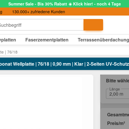
Summer Sale - Bis 30% Rabatt ☀️ Klick hier! - noch 4 Tage
ng
130.000+ zufriedene Kunden
uchbegriff
platten
Faserzementplatten
Terrassenüberdachun
te | 76/18
onat Wellplatte | 76/18 | 0,90 mm | Klar | 2-Seiten UV-Schutz
Bitte wähl
Länge
Gesamtm
Preis/m²