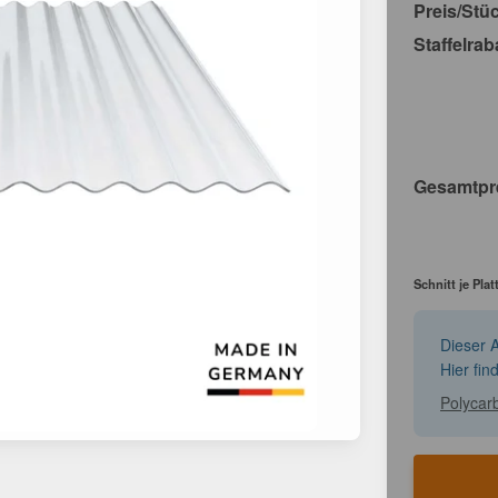
Preis/Stü
Staffelrab
Gesamtpr
Schnitt je Plat
Dieser A
Hier fin
Polycarb