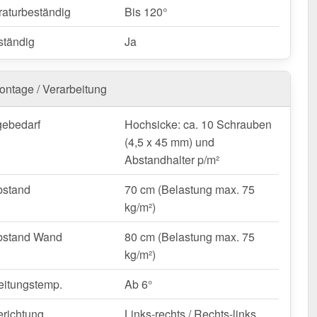
Ort Anpassungen nötig sind, kann die Platte mühelos durch
aturbeständig
Bis 120°
ürzt werden.
tändig
Ja
carbonat Wellplatte | 76/18 bestellen – Schnell geliefert
Jahre Garantie!
 wetterfest, individuell auf Maß – bestellen Sie jetzt und
ontage / Verarbeitung
n Sie von schneller Lieferung!
ebedarf
Hochsicke: ca. 10 Schrauben
nfertigung vom Widerruf ausgeschlossen
(4,5 x 45 mm) und
Abstandhalter p/m²
bstand
70 cm (Belastung max. 75
kg/m²)
bstand Wand
80 cm (Belastung max. 75
kg/m²)
eitungstemp.
Ab 6°
erichtung
Links-rechts / Rechts-links