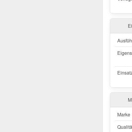
E
Ausfüh
Eigens
Einsat
Ma
Marke
Qualitä