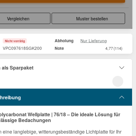
Vergleichen
Muster bestellen
Nur Lieferung
Abholung
Nicht vorrätig
VPC097618SGK200
Note
4,77
(114)
 als Sparpaket
hreibung
ycarbonat Wellplatte | 76/18 – Die ideale Lösung für
chlässige Bedachungen
 eine langlebige, witterungsbeständige Lichtplatte für Ihr