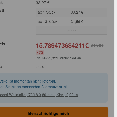
ck
33,27
€
att
ab 1 Stück
33,27 €
ab 13 Stück
31,56 €
mehr
eis
15.789473684211
€
34,93
€
- 5%
inkl. MwSt.
, zzgl.
Versandkosten
te
3,45 €
rtikel ist momentan nicht lieferbar.
den Sie einen passenden Alternativartikel:
onat Wellplatte | 76/18 0,80 mm | Klar | 2,00 m
Benachrichtige mich