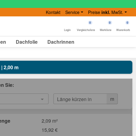
Kontakt
Service
Preise
inkl.
MwSt.
0
0
0
Login
Vergleichsliste
Merkliste
Warenkorb
gen
Dachfolie
Dachrinnen
 | 2,00 m
en Sie:
m
Länge kürzen in
enge
2,09 m²
15,92
€