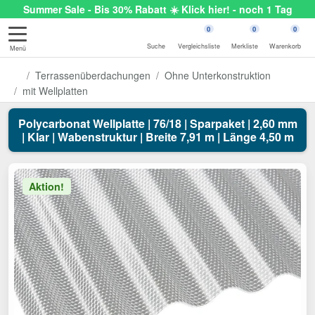
Summer Sale - Bis 30% Rabatt ☀️ Klick hier! - noch 1 Tag
0
0
0
Suche
Vergleichsliste
Merkliste
Warenkorb
Menü
Terrassenüberdachungen
Ohne Unterkonstruktion
mit Wellplatten
Polycarbonat Wellplatte | 76/18 | Sparpaket | 2,60 mm
| Klar | Wabenstruktur | Breite 7,91 m | Länge 4,50 m
Aktion!