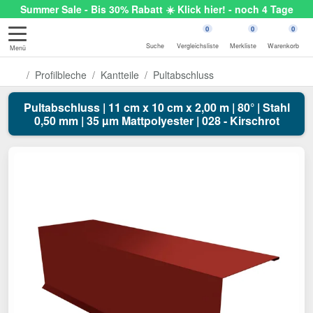
Summer Sale - Bis 30% Rabatt ☀️ Klick hier! - noch 4 Tage
0
0
0
Suche
Vergleichsliste
Merkliste
Warenkorb
Menü
Profilbleche
Kantteile
Pultabschluss
Pultabschluss | 11 cm x 10 cm x 2,00 m | 80° | Stahl
0,50 mm | 35 µm Mattpolyester | 028 - Kirschrot