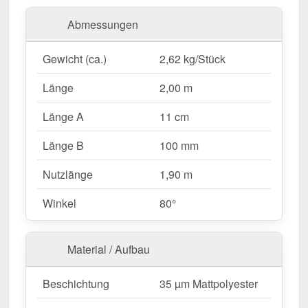
und eine robuste Beschichtung.
Abmessungen
Hergestellt aus
Stahl
mit einer
Materialstärke von
Gewicht (ca.)
2,62 kg/Stück
0,50 mm
, bietet dieses Kantteil hohe Stabilität. Die
Länge von 2,00 m
ermöglicht eine einfache
Länge
2,00 m
Anpassung an Ihr Dach. Dank der
35 µm
Mattpolyester Beschichtung
in
Kirschrot (≈ RAL
Länge A
11 cm
3011)
bleibt das Material dauerhaft gegen Korrosion
Länge B
100 mm
geschützt.
Nutzlänge
1,90 m
Warum Pultabschluss | 11 cm x 10 cm x 2,00 m |
Winkel
80°
80°?
Hochwertiges Stahl
– Widerstandsfähig mit 0,50
mm Kernstärke.
Material / Aufbau
Optimaler Schutz
– Schützt die Dachkante
zuverlässig vor Witterungseinflüssen.
Beschichtung
35 µm Mattpolyester
Robuste Beschichtung
– 35 µm Mattpolyester