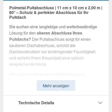
Polmetal Pultabschluss | 11 cm x 10 cm x 2,00 m |
80° – Schutz & perfekter Abschluss für Ihr
Pultdach
Sie suchen eine langlebige und wetterbeständige
Lösung für den
oberen Abschluss Ihres
Pultdachs?
Der Pultabschluss sorgt für einen
sauberen Dachabschluss, schützt die
Dachkonstruktion vor eindringender Feuchtigkeit
und verleiht Ihrem Bauprojekt eine optisch
ansprechende Kante.
Ohne eine professionelle Abdichtung kann
Regenwasser unkontrolliert eindringen, was
Mehr anzeigen
langfristig die Dachkonstruktion und Fassade
beschädigt. Dieser Pultabschluss wurde speziell
entwickelt, um die
Dachkante langfristig
Technische Details
abzudichten und zu stabilisieren
. Er überzeugt
durch einfache Montage, hohe Widerstandsfähigkeit