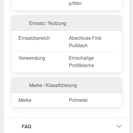
p/lfdm
Maßanfertigung & effiziente Montage
Einsatz / Nutzung
Ihre Pultabschlüsse sind in
festen Längen
erhältlich
und werden nicht zugeschnitten. Die
Länge beträgt
Einsatzbereich
Abschluss First
2,00 m
, sodass Sie den Abschluss optimal an Ihre
Pultdach
Wandfläche anpassen können. Die
Länge beträgt
2,00 m
, sodass Sie den Abschluss optimal an Ihre
Verwendung
Einschalige
Dachfläche anpassen können.
Profilbleche
Falls vor Ort Anpassungen nötig sind, kann das
Kantteil mühelos durch Sägen gekürzt werden.
Marke / Klassifizierung
Jetzt Pultabschluss | 11 cm x 10 cm x 2,00 m | 80°
bestellen – Passgenau für Ihr Projekt & schnell
Marke
Polmetal
geliefert!
Langlebig, wetterfest, individuell auf Maß – bestellen
Sie jetzt und profitieren Sie von schneller Lieferung!
FAQ