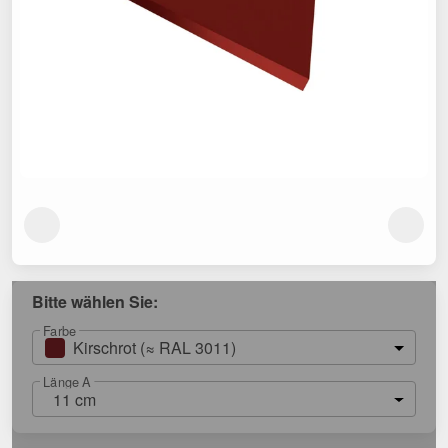
Bitte wählen Sie:
Farbe
Kirschrot (≈ RAL 3011)
Länge A
11 cm