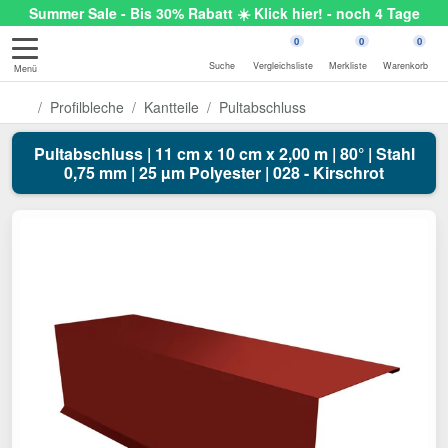
Summer Sale - Bis 30% Rabatt ☀️ Klick hier! - noch 4 Tage
0
0
0
Suche
Vergleichsliste
Merkliste
Warenkorb
Menü
Profilbleche
Kantteile
Pultabschluss
Pultabschluss | 11 cm x 10 cm x 2,00 m | 80° | Stahl
0,75 mm | 25 µm Polyester | 028 - Kirschrot