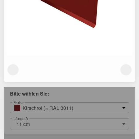
Bitte wählen Sie:
Farbe
Kirschrot (≈ RAL 3011)
Länge A
11 cm