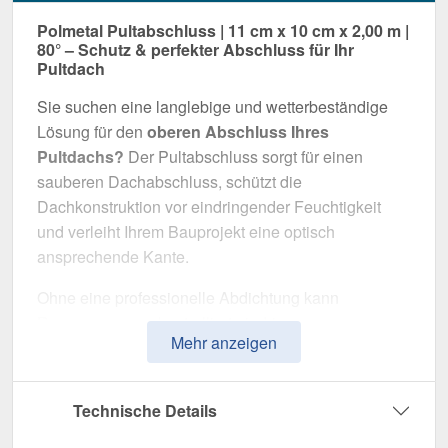
Polmetal Pultabschluss | 11 cm x 10 cm x 2,00 m |
80° – Schutz & perfekter Abschluss für Ihr
Pultdach
Sie suchen eine langlebige und wetterbeständige
Lösung für den
oberen Abschluss Ihres
Pultdachs?
Der Pultabschluss sorgt für einen
sauberen Dachabschluss, schützt die
Dachkonstruktion vor eindringender Feuchtigkeit
und verleiht Ihrem Bauprojekt eine optisch
ansprechende Kante.
Ohne eine professionelle Abdichtung kann
Regenwasser unkontrolliert eindringen, was
Mehr anzeigen
langfristig die Dachkonstruktion und Fassade
beschädigt. Dieser Pultabschluss wurde speziell
entwickelt, um die
Dachkante langfristig
Technische Details
abzudichten und zu stabilisieren
. Er überzeugt
durch einfache Montage, hohe Widerstandsfähigkeit