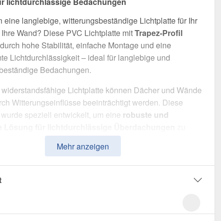
r lichtdurchlässige Bedachungen
 eine langlebige, witterungsbeständige Lichtplatte für Ihr
 Ihre Wand? Diese PVC Lichtplatte mit
Trapez-Profil
durch hohe Stabilität, einfache Montage und eine
e Lichtdurchlässigkeit – ideal für langlebige und
sbeständige Bedachungen.
 widerstandsfähige Lichtplatte können Dächer und Wände
rch Witterungseinflüsse beeinträchtigt werden. Diese
e wurde speziell entwickelt, um eine
robuste und
e Lösung für lichtdurchlässige Überdachungen
zu
ie überzeugt durch einfache Handhabung, hohe
Mehr anzeigen
sfähigkeit und eine witterungsbeständige Oberfläche.
t aus
PVC
mit einer
Materialstärke von 1,40 mm
, sorgt es
t
obuste Dachlösung. Die
Plattenbreite von 1,095 m
und die
 Nutzbreite von 1,045 m
ermöglichen eine schnelle und
 Verlegung. Die
Klarbläulich
Variante sorgt für optimale