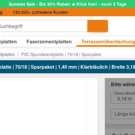
Summer Sale - Bis 30% Rabatt ☀️ Klick hier! - noch 3 Tage
ng
130.000+ zufriedene Kunden
uchbegriff
platten
Faserzementplatten
Terrassenüberdachun
lplatten
PVC Spundwandplatte | 70/18 | Sparpaket
te | 70/18 | Sparpaket | 1,40 mm | Klarbläulich | Breite 3,1
Bitte wähl
Gesamtbrei
3,18 m
Länge kü