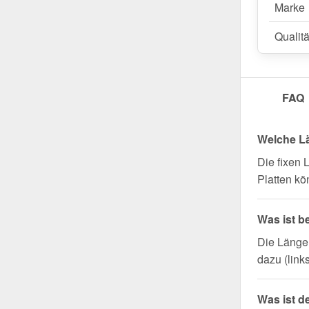
Marke
Qualitä
FAQ
Welche L
Die fixen 
Platten kö
Was ist b
Die Länge 
dazu (link
Was ist d