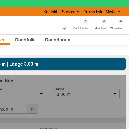
Kontakt
Service
Preise
inkl.
MwSt.
0
0
0
Login
Vergleichsliste
Merkliste
Warenkorb
gen
Dachfolie
Dachrinnen
8 m | Länge 3,00 m
en Sie:
te
Länge
3,00 m
m
rzen in