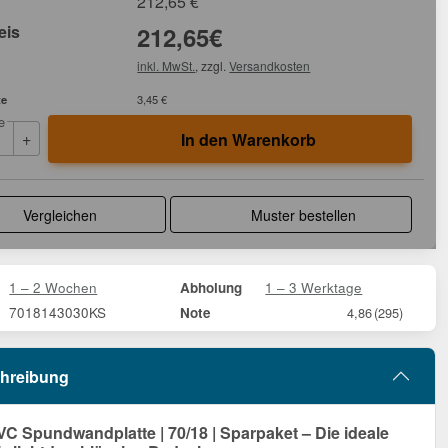
212,65
€
eis
212,65
€
inkl. MwSt.
, zzgl.
Versandkosten
te
3,45 €
e
+
In den Warenkorb
Vergleichen
Muster bestellen
1 – 2 Wochen
1 – 3 Werktage
Abholung
7018143030KS
Note
4,86
(295)
hreibung
 Spundwandplatte | 70/18 | Sparpaket – Die ideale