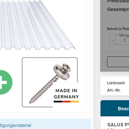
Preis/Satz
Gesamtpr
Schnitt je Plat
Meng
-
Lieferzeit
Art.-Nr.
Besc
SALUX PVC
tigungsmaterial