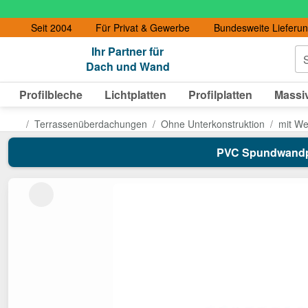
Seit 2004
Für Privat & Gewerbe
Bundesweite Lieferu
Ihr Partner für
S
Dach und Wand
Profilbleche
Lichtplatten
Profilplatten
Massiv
Terrassenüberdachungen
Ohne Unterkonstruktion
mit Wel
PVC Spundwandplat