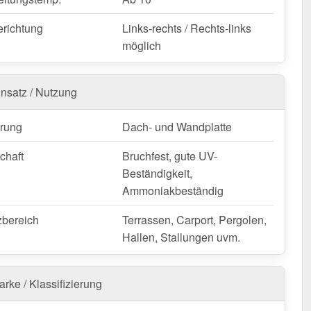
n Sie von schneller Lieferung!
erichtung
Links-rechts / Rechts-links
möglich
nfertigung vom Widerruf ausgeschlossen
insatz / Nutzung
rung
Dach- und Wandplatte
chaft
Bruchfest, gute UV-
Beständigkeit,
Ammoniakbeständig
zbereich
Terrassen, Carport, Pergolen,
Hallen, Stallungen uvm.
rke / Klassifizierung