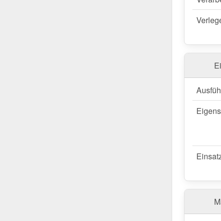
profitiere
Verleg
Wegen Sondera
E
Ausfüh
Eigens
Einsat
Ma