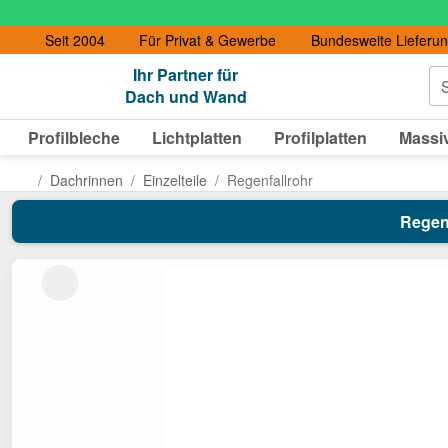
Seit 2004
Für Privat & Gewerbe
Bundesweite Lieferu
Ihr Partner für
S
Dach und Wand
Profilbleche
Lichtplatten
Profilplatten
Massiv
Dachrinnen
Einzelteile
Regenfallrohr
Regenf