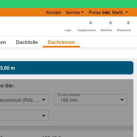
Kontakt
Service
Preise
inkl.
MwSt.
0
0
0
Login
Vergleichsliste
Merkliste
Warenkorb
gen
Dachfolie
Dachrinnen
 3,00 m
en Sie:
Durchmesser
aluminium (RAL 9007)
150 mm