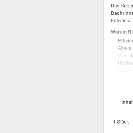
Das Regen
Dachrinne
Entwässer
Warum Re
Effizi
Ableit
Versic
Hochwe
gegen 
Effizi
Durchm
Einfa
Dachri
Inhal
UV- & 
Sonnen
1 Stück
Garant