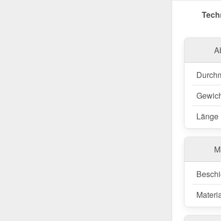
Jetzt Rege
Tech
geordnet
A
Durch
Gewich
Länge
M
Beschi
Materia