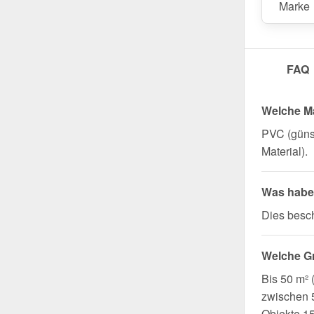
Marke
FAQ
Welche Ma
PVC (günst
Material).
Was haben
Dies besch
Welche G
Bis 50 m²
zwischen 5
Objekte 1