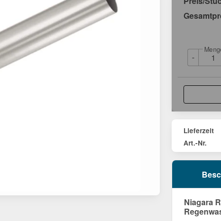
Preis/Stü
Gesamtpr
Meng
-
Lieferzeit
Art.-Nr.
Besc
Niagara R
Regenwa