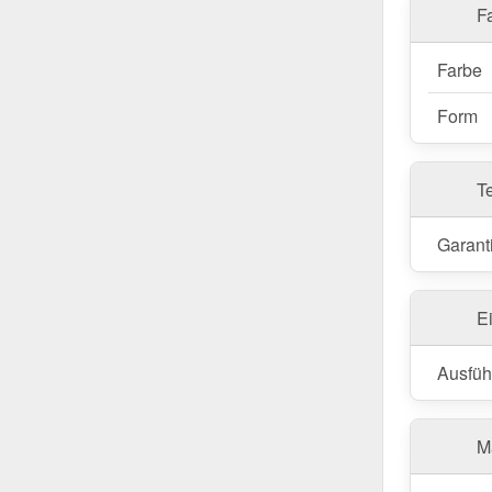
Fa
Farbe
Form
T
Garant
E
Ausfüh
Ma