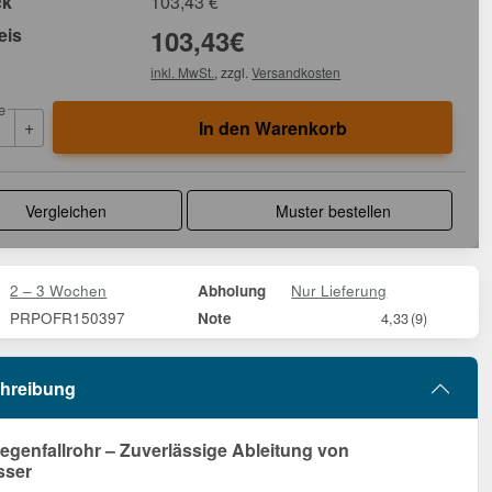
ck
103,43
€
eis
103,43
€
inkl. MwSt.
, zzgl.
Versandkosten
e
+
In den Warenkorb
Vergleichen
Muster bestellen
2 – 3 Wochen
Nur Lieferung
Abholung
PRPOFR150397
Note
4,33
(9)
hreibung
egenfallrohr – Zuverlässige Ableitung von
sser