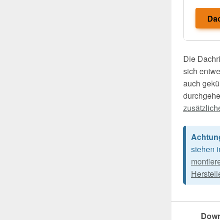
Dac
Die Dachri
sich entwe
auch gekü
durchgehe
zusätzlich
Achtun
stehen 
montier
Herstell
Down