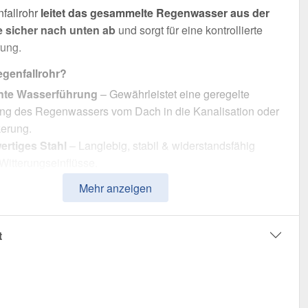
fallrohr
leitet das gesammelte Regenwasser aus der
 sicher nach unten ab
und sorgt für eine kontrollierte
ung.
genfallrohr?
ente Wasserführung
– Gewährleistet eine geregelte
ung des Regenwassers vom Dach in die Kanalisation oder
kerung.
rtiges Stahl
– Langlebig, stabil & widerstandsfähig
Witterungseinflüsse.
ente Wasserableitung
– Optimale Dimension mit 150 mm
Mehr anzeigen
esser.
che Montage
– 3,00 m Länge, passgenau für Niagara Stahl
nnen.
t
Witterungsbeständig
– Beständig gegen
einstrahlung, Feuchtigkeit & andere Umwelteinflüsse.
ie
– 15 Jahre für langanhaltende Qualität & Sicherheit.