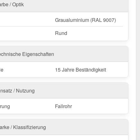
rbe / Optik
Graualuminium (RAL 9007)
Rund
echnische Eigenschaften
ie
15 Jahre Beständigkeit
insatz / Nutzung
rung
Fallrohr
rke / Klassifizierung