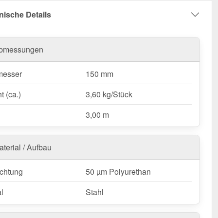
nfallrohr bestellen – Für eine zuverlässige &
nische Details
e Dachentwässerung!
bmessungen
messer
150 mm
t (ca.)
3,60 kg/Stück
3,00 m
aterial / Aufbau
chtung
50 µm Polyurethan
l
Stahl