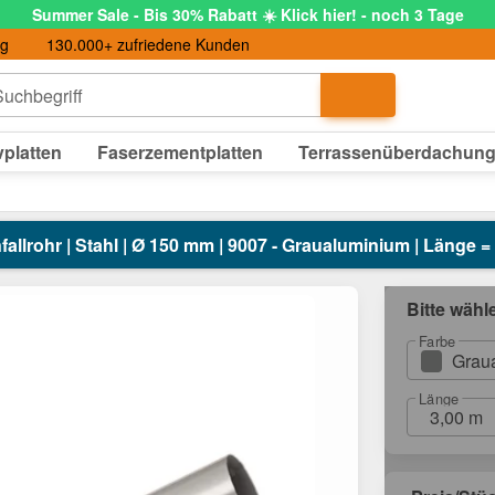
Summer Sale - Bis 30% Rabatt ☀️ Klick hier! - noch 3 Tage
ng
130.000+ zufriedene Kunden
uchbegriff
platten
Faserzementplatten
Terrassenüberdachun
allrohr | Stahl | Ø 150 mm | 9007 - Graualuminium | Länge =
Bitte wähl
Farbe
Grau
Länge
3,00 m