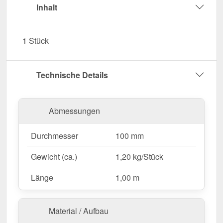
Einfache Montage
– 1,00 m Länge, passgenau
Inhalt
für Niagara Stahl Dachrinnen.
UV- & Witterungsbeständig
– Beständig gegen
1 Stück
Sonneneinstrahlung, Feuchtigkeit & andere
Umwelteinflüsse.
Garantie
– 15 Jahre für langanhaltende Qualität
Technische Details
& Sicherheit.
Jetzt Regenfallrohr bestellen – Für eine
Abmessungen
zuverlässige & geordnete Dachentwässerung!
Durchmesser
100 mm
Gewicht (ca.)
1,20 kg/Stück
Länge
1,00 m
Material / Aufbau