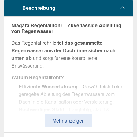
Beschreibung
Niagara Regenfallrohr – Zuverlässige Ableitung
von Regenwasser
Das Regenfallrohr
leitet das gesammelte
Regenwasser aus der Dachrinne sicher nach
unten ab
und sorgt für eine kontrollierte
Entwässerung.
Warum Regenfallrohr?
Effiziente Wasserführung
– Gewährleistet eine
geregelte Ableitung des Regenwassers vom
Dach in die Kanalisation oder Versickerung.
Hochwertiges Stahl
– Langlebig, stabil &
widerstandsfähig gegen Witterungseinflüsse.
Mehr anzeigen
Effiziente Wasserableitung
– Optimale
Dimension mit 100 mm Durchmesser.