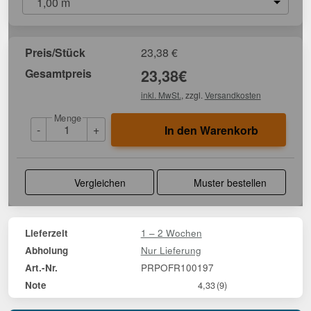
1,00 m
Preis/Stück
23,38
€
Gesamtpreis
23,38
€
inkl. MwSt.
, zzgl.
Versandkosten
Menge
-
+
In den Warenkorb
Vergleichen
Muster bestellen
1 – 2 Wochen
Lieferzeit
Nur Lieferung
Abholung
PRPOFR100197
Art.-Nr.
Note
4,33
(9)