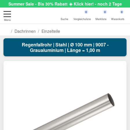
Summer Sale - Bis 30% Rabatt ☀️ Klick hier! - noch 2 Tage
0
0
0
Suche
Vergleichsliste
Merkliste
Warenkorb
Menü
Dachrinnen
Einzelteile
Regenfallrohr | Stahl | Ø 100 mm | 9007 -
Graualuminium | Länge = 1,00 m