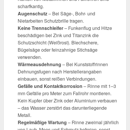
scharfkantig.
Augenschutz
– Bei Säge-, Bohr- und
Nietarbeiten Schutzbrille tragen.
Keine Trennschleifer
– Funkenflug und Hitze
beschädigen bei Zink und Titanzink die
Schutzschicht (Weißrost). Blechschere,
Bügelsäge oder feinzahnige Stichsäge
verwenden.
Wärmeausdehnung
– Bei Kunststoffrinnen
Dehnungsfugen nach Herstellerangaben
einbauen, sonst reißen Verbindungen.
Gefälle und Kontaktkorrosion
– Rinne mit 1–3
mm Gefälle pro Meter zum Fallrohr montieren.
Kein Kupfer über Zink oder Aluminium verbauen
– das Wasser zerstört das darunterliegende
Metall.
Regelmäßige Wartung
– Rinne zweimal jährlich
von Laub, Moos und Schmutz befreien, sonst