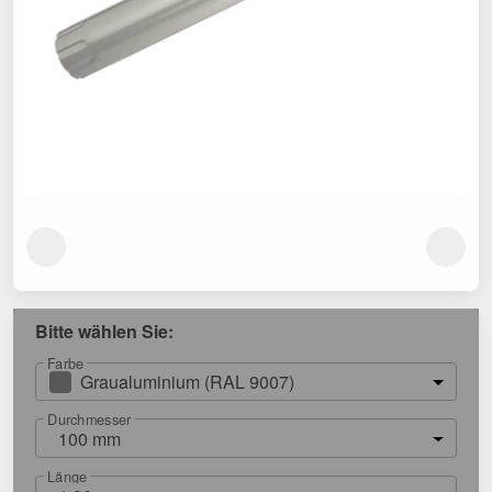
Bitte wählen Sie:
Farbe
Graualuminium (RAL 9007)
Durchmesser
100 mm
Länge