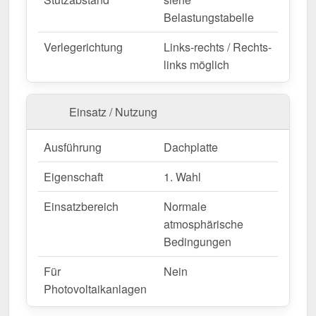
g/m² bestellen – Schnell geliefert & mit 10 Jahre
Belastungstabelle
Garantie!
Langlebig, wetterfest, individuell auf Maß – bestellen
Verlegerichtung
Links-rechts / Rechts-
Sie jetzt und profitieren Sie von schneller Lieferung!
links möglich
Wegen Sonderanfertigung vom Widerruf ausgeschlossen
Einsatz / Nutzung
Ausführung
Dachplatte
Eigenschaft
1. Wahl
Einsatzbereich
Normale
atmosphärische
Bedingungen
Für
Nein
Photovoltaikanlagen