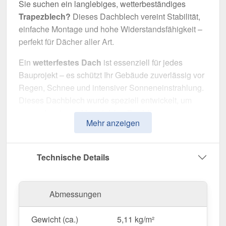
Sie suchen ein langlebiges, wetterbeständiges
Trapezblech?
Dieses Dachblech vereint Stabilität,
einfache Montage und hohe Widerstandsfähigkeit –
perfekt für Dächer aller Art.
Ein
wetterfestes Dach
ist essenziell für jedes
Bauprojekt – es schützt Ihr Gebäude zuverlässig vor
Regen, Schnee und intensiver Sonneneinstrahlung.
Dieses Dachblech wurde speziell entwickelt, um
eine
robuste und langlebige Dachlösung
zu
Mehr anzeigen
bieten. Es überzeugt durch einfache Montage, hohe
Widerstandsfähigkeit und eine widerstandsfähige
Beschichtung.
Technische Details
Hergestellt aus
Stahl
mit einer
Materialstärke von
0,50 mm
, sorgt es für eine robuste Dachlösung. Die
Abmessungen
Plattenbreite von 1,07 m
und die
effektive
Nutzbreite von 1,035 m
ermöglichen eine schnelle
Gewicht (ca.)
5,11 kg/m²
und effiziente Verlegung. Dank der
25 µm Polyester