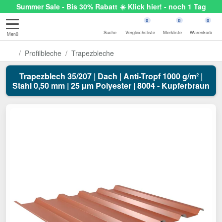
Summer Sale - Bis 30% Rabatt ☀️ Klick hier! - noch 1 Tag
0
0
0
Suche
Vergleichsliste
Merkliste
Warenkorb
Menü
Profilbleche
Trapezbleche
Trapezblech 35/207 | Dach | Anti-Tropf 1000 g/m² |
Stahl 0,50 mm | 25 µm Polyester | 8004 - Kupferbraun