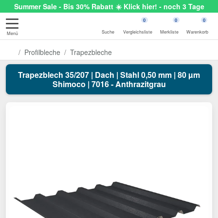
Summer Sale - Bis 30% Rabatt ☀️ Klick hier! - noch 3 Tage
0
0
0
Suche
Vergleichsliste
Merkliste
Warenkorb
Menü
Profilbleche
Trapezbleche
Trapezblech 35/207 | Dach | Stahl 0,50 mm | 80 µm
Shimoco | 7016 - Anthrazitgrau