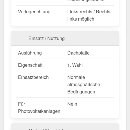
Verlegerichtung
Links-rechts / Rechts-
Wegen Sonderanfertigung vom Widerruf ausgeschlossen
links möglich
Einsatz / Nutzung
Ausführung
Dachplatte
Eigenschaft
1. Wahl
Einsatzbereich
Normale
atmosphärische
Bedingungen
Für
Nein
Photovoltaikanlagen