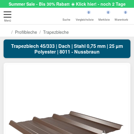
Summer Sale - Bis 30% Rabatt ☀️ Klick hier! - noch 2 Tage
0
0
0
Suche
Vergleichsliste
Merkliste
Warenkorb
Menü
Profilbleche
Trapezbleche
Trapezblech 45/333 | Dach | Stahl 0,75 mm | 25 µm
Polyester | 8011 - Nussbraun