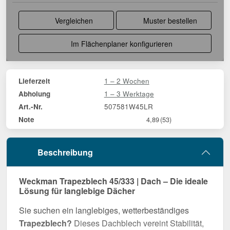
Vergleichen
Muster bestellen
Im Flächenplaner konfigurieren
1 – 2 Wochen
Lieferzeit
1 – 3 Werktage
Abholung
507581W45LR
Art.-Nr.
Note
4,89
(53)
Beschreibung
Weckman Trapezblech 45/333 | Dach – Die ideale
Lösung für langlebige Dächer
Sie suchen ein langlebiges, wetterbeständiges
Trapezblech?
Dieses Dachblech vereint Stabilität,