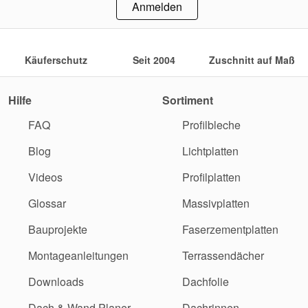
Anmelden
Käuferschutz
Seit 2004
Zuschnitt auf Maß
Hilfe
Sortiment
FAQ
Profilbleche
Blog
Lichtplatten
Videos
Profilplatten
Glossar
Massivplatten
Bauprojekte
Faserzementplatten
Montageanleitungen
Terrassendächer
Downloads
Dachfolie
Dach & Wand Planer
Dachrinnen