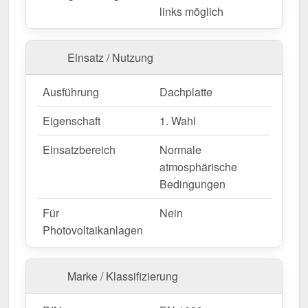
Langlebig, wetterfest, individuell auf Maß – bestellen
links möglich
Sie jetzt und profitieren Sie von schneller Lieferung!
Einsatz / Nutzung
Wegen Sonderanfertigung vom Widerruf ausgeschlossen
Ausführung
Dachplatte
Eigenschaft
1. Wahl
Einsatzbereich
Normale
atmosphärische
Bedingungen
Für
Nein
Photovoltaikanlagen
Marke / Klassifizierung