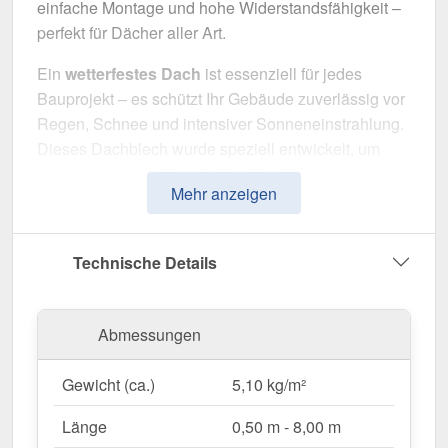
einfache Montage und hohe Widerstandsfähigkeit –
perfekt für Dächer aller Art.
Ein
wetterfestes Dach
ist essenziell für jedes
Bauprojekt – es schützt Ihr Gebäude zuverlässig vor
Regen, Schnee und intensiver Sonneneinstrahlung.
Dieses Dachblech wurde speziell entwickelt, um
eine
robuste und langlebige Dachlösung
zu
Mehr anzeigen
bieten. Es überzeugt durch einfache Montage, hohe
Widerstandsfähigkeit und eine widerstandsfähige
Beschichtung.
Technische Details
Hergestellt aus
Stahl
mit einer
Materialstärke von
0,50 mm
, sorgt es für eine robuste Dachlösung. Die
Abmessungen
Plattenbreite von 1,138 m
und die
effektive
Nutzbreite von 1,10 m
ermöglichen eine schnelle
Gewicht (ca.)
5,10 kg/m²
und effiziente Verlegung. Dank der
25 µm Polyester
Beschichtung
in
Reinweiß (RAL 9010)
bleibt das
Länge
0,50 m - 8,00 m
Material dauerhaft gegen Korrosion geschützt,