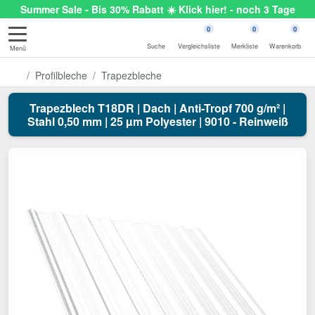
Summer Sale - Bis 30% Rabatt ☀️ Klick hier! - noch 3 Tage
0
0
0
Suche
Vergleichsliste
Merkliste
Warenkorb
Menü
Profilbleche
Trapezbleche
Trapezblech T18DR | Dach | Anti-Tropf 700 g/m² |
Stahl 0,50 mm | 25 µm Polyester | 9010 - Reinweiß