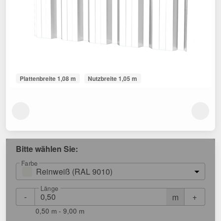
Plattenbreite 1,08 m
Nutzbreite 1,05 m
Bitte wählen Sie:
Farbe
Reinweiß (RAL 9010)
Länge
-
+
m
0,50 m - 9,00 m