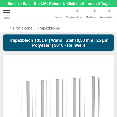
Summer Sale - Bis 30% Rabatt ☀️ Klick hier! - noch 2 Tage
0
0
0
Suche
Vergleichsliste
Merkliste
Warenkorb
Menü
Profilbleche
Trapezbleche
Trapezblech T35DR | Wand | Stahl 0,50 mm | 25 µm
Polyester | 9010 - Reinweiß