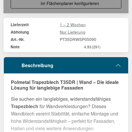
Im Flächenplaner konfigurieren
1 – 2 Wochen
Lieferzeit
Nur Lieferung
Abholung
PT35DRWSP05090
Art.-Nr.
Note
4,83
(291)
Beschreibung
Polmetal Trapezblech T35DR | Wand – Die ideale
Lösung für langlebige Fassaden
Sie suchen ein langlebiges, widerstandsfähiges
Trapezblech
für Wandverkleidungen? Dieses
Wandblech vereint Stabilität, einfache Montage und
hohe Widerstandsfähigkeit – perfekt für Fassaden,
Hallen und viele weitere Anwendungen.