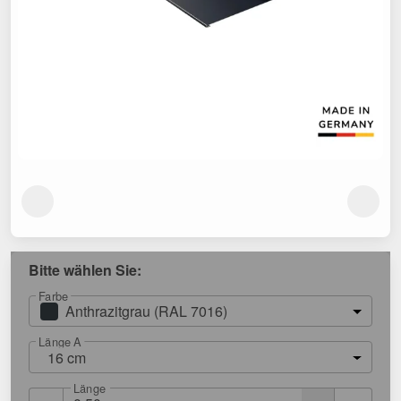
Bitte wählen Sie:
Farbe
Anthrazitgrau (RAL 7016)
Länge A
16 cm
Länge