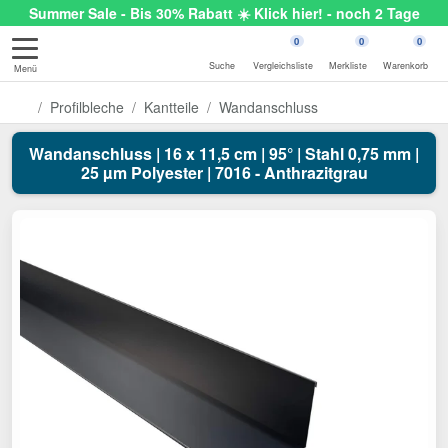
Summer Sale - Bis 30% Rabatt ☀️ Klick hier! - noch 2 Tage
0
0
0
Suche
Vergleichsliste
Merkliste
Warenkorb
Menü
Profilbleche
Kantteile
Wandanschluss
Wandanschluss | 16 x 11,5 cm | 95° | Stahl 0,75 mm |
25 µm Polyester | 7016 - Anthrazitgrau