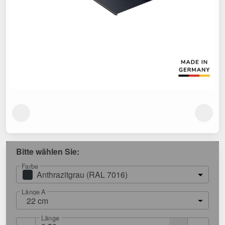
Bitte wählen Sie:
Farbe
Anthrazitgrau (RAL 7016)
Länge A
22 cm
Länge