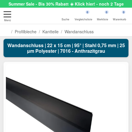
Summer Sale - Bis 30% Rabatt ☀️ Klick hier! - noch 2 Tage
0
0
0
Suche
Vergleichsliste
Merkliste
Warenkorb
Menü
Profilbleche
Kantteile
Wandanschluss
Wandanschluss | 22 x 15 cm | 95° | Stahl 0,75 mm | 25
µm Polyester | 7016 - Anthrazitgrau