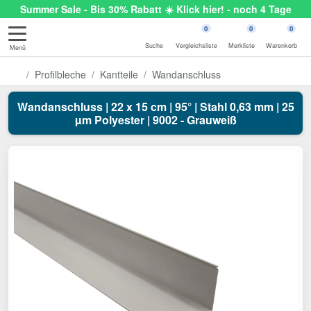
Summer Sale - Bis 30% Rabatt ☀️ Klick hier! - noch 4 Tage
0
0
0
Suche
Vergleichsliste
Merkliste
Warenkorb
Menü
Profilbleche
Kantteile
Wandanschluss
Wandanschluss | 22 x 15 cm | 95° | Stahl 0,63 mm | 25
µm Polyester | 9002 - Grauweiß