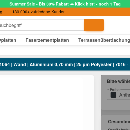
Summer Sale - Bis 30% Rabatt ☀️ Klick hier! - noch 1 Tag
ng
130.000+ zufriedene Kunden
uchbegriff
platten
Faserzementplatten
Terrassenüberdachun
1064 | Wand | Aluminium 0,70 mm | 25 µm Polyester | 7016 -
Bitte wähl
Farbe
Anth
Gesamtm