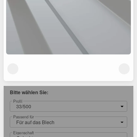
Bitte wählen Sie:
Profil
33/500
Passend für
Für auf das Blech
Eigenschaft