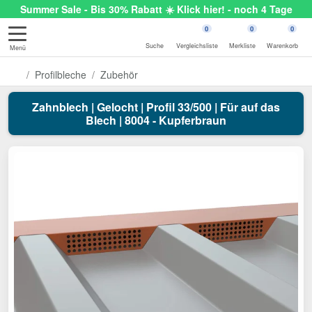
Summer Sale - Bis 30% Rabatt ☀️ Klick hier! - noch 4 Tage
0
0
0
Suche
Vergleichsliste
Merkliste
Warenkorb
Menü
Profilbleche
Zubehör
Zahnblech | Gelocht | Profil 33/500 | Für auf das
Blech | 8004 - Kupferbraun