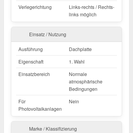
Verlegerichtung
Links-rechts / Rechts-
Jetzt Hochprofil TP104 | Dach bestellen – Schnell
links möglich
geliefert & mit 10 Jahre Garantie!
Langlebig, wetterfest, individuell auf Maß – bestellen
Sie jetzt und profitieren Sie von schneller Lieferung!
Einsatz / Nutzung
Wegen Sonderanfertigung vom Widerruf ausgeschlossen
Ausführung
Dachplatte
Eigenschaft
1. Wahl
Einsatzbereich
Normale
atmosphärische
Bedingungen
Für
Nein
Photovoltaikanlagen
Marke / Klassifizierung