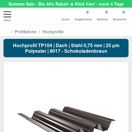
Summer Sale - Bis 30% Rabatt ☀️ Klick hier! - noch 4 Tage
0
0
0
Suche
Vergleichsliste
Merkliste
Warenkorb
Menü
Profilbleche
Hochprofile
Hochprofil TP104 | Dach | Stahl 0,75 mm | 25 µm
Polyester | 8017 - Schokoladenbraun