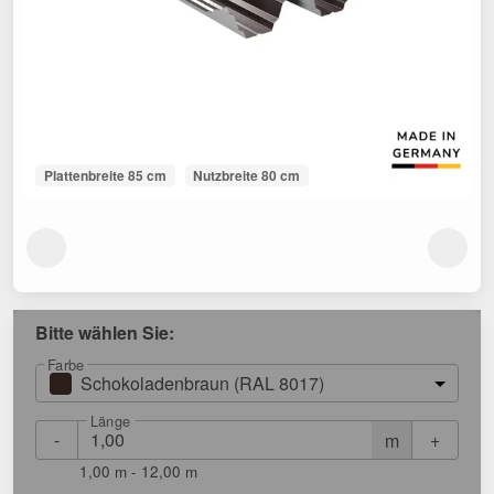
Plattenbreite 85 cm
Nutzbreite 80 cm
Bitte wählen Sie:
Farbe
Schokoladenbraun (RAL 8017)
Länge
-
+
m
1,00 m - 12,00 m