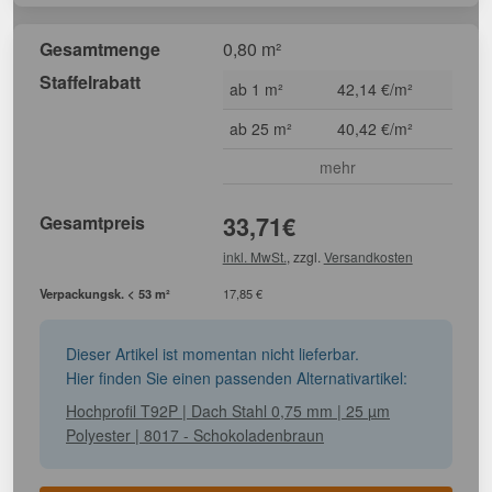
Gesamtmenge
0,80 m²
Staffelrabatt
ab 1 m²
42,14 €/m²
ab 25 m²
40,42 €/m²
mehr
Gesamtpreis
33,71
€
inkl. MwSt.
, zzgl.
Versandkosten
Verpackungsk. < 53 m²
17,85 €
Dieser Artikel ist momentan nicht lieferbar.
Hier finden Sie einen passenden Alternativartikel:
Hochprofil T92P | Dach Stahl 0,75 mm | 25 µm
Polyester | 8017 - Schokoladenbraun