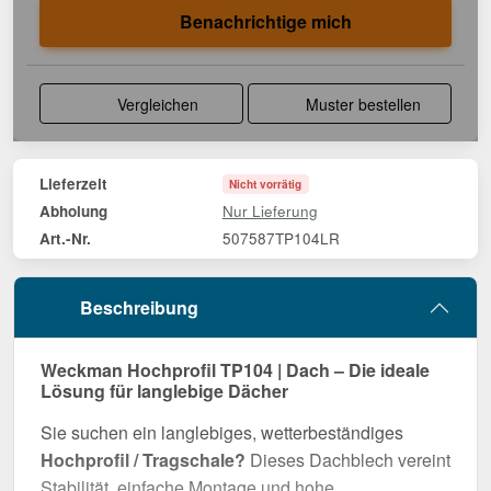
Benachrichtige mich
Vergleichen
Muster bestellen
Lieferzeit
Nicht vorrätig
Nur Lieferung
Abholung
507587TP104LR
Art.-Nr.
Beschreibung
Weckman Hochprofil TP104 | Dach – Die ideale
Lösung für langlebige Dächer
Sie suchen ein langlebiges, wetterbeständiges
Hochprofil / Tragschale?
Dieses Dachblech vereint
Stabilität, einfache Montage und hohe