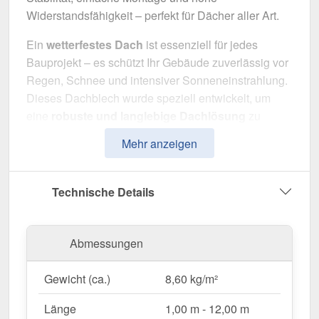
Widerstandsfähigkeit – perfekt für Dächer aller Art.
Ein
wetterfestes Dach
ist essenziell für jedes
Bauprojekt – es schützt Ihr Gebäude zuverlässig vor
Regen, Schnee und intensiver Sonneneinstrahlung.
Dieses Dachblech wurde speziell entwickelt, um
eine
robuste und langlebige Dachlösung
zu
bieten. Es überzeugt durch einfache Montage, hohe
Mehr anzeigen
Widerstandsfähigkeit und eine widerstandsfähige
Beschichtung.
Technische Details
Hergestellt aus
Stahl
mit einer
Materialstärke von
0,75 mm
, sorgt es für eine robuste Dachlösung. Die
Plattenbreite von 85 cm
und die
effektive
Abmessungen
Nutzbreite von 80 cm
ermöglichen eine schnelle
und effiziente Verlegung. Dank der
25 µm Polyester
Gewicht (ca.)
8,60 kg/m²
Beschichtung
in
Schokoladenbraun (RAL 8017)
bleibt das Material dauerhaft gegen Korrosion
Länge
1,00 m - 12,00 m