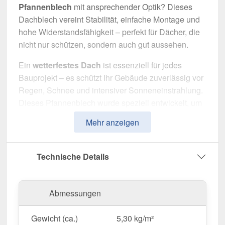
Pfannenblech
mit ansprechender Optik? Dieses
Dachblech vereint Stabilität, einfache Montage und
hohe Widerstandsfähigkeit – perfekt für Dächer, die
nicht nur schützen, sondern auch gut aussehen.
Ein
wetterfestes Dach
ist essenziell für jedes
Bauprojekt – es schützt Ihr Gebäude zuverlässig vor
Regen, Schnee und intensiver Sonneneinstrahlung.
Dieses Pfannenblech wurde speziell entwickelt, um
eine robuste und langlebige Dachlösung mit
Mehr anzeigen
klassischer Ziegeloptik
zu bieten. Es überzeugt
durch einfache Montage, hohe Widerstandsfähigkeit
und eine widerstandsfähige Beschichtung.
Technische Details
Hergestellt aus
Stahl
mit einer
Materialstärke von
0,50 mm
, sorgt es für eine langlebige und optisch
Abmessungen
ansprechende Bedachung. Die
Plattenbreite von
1,14 m
und die
effektive Nutzbreite von 1,06 m
Gewicht (ca.)
5,30 kg/m²
ermöglichen eine schnelle und effiziente Verlegung.