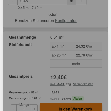
-
+
m
0,45 m - 7,10 m
oder
Benutzen Sie unseren
Konfigurator
Gesamtmenge
0,51 m²
Staffelrabatt
ab 1 m²
24,32 €/m²
ab 25 m²
22,76 €/m²
mehr
Gesamtpreis
12,40
€
inkl. MwSt.
, zzgl.
Versandkosten
Verpackungsk. < 53 m²
17,85 €
Mindermengenz. < 28 m²
59,99 €
35,70 €
Aktion
Menge
-
+
In den Warenkorb