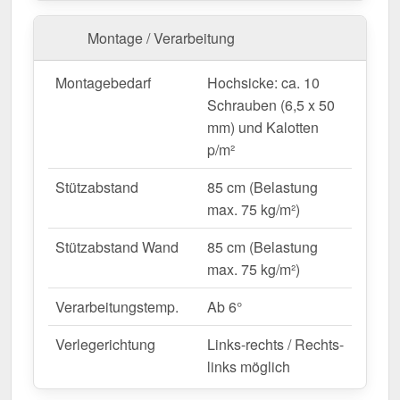
Lichtdurchlässigkeit für Pflanzen.
Sanierungen & Neubauten
– Moderne &
Montage / Verarbeitung
langlebige Bedachungslösung.
Gewerbehallen & Lagerflächen
– Helle
Montagebedarf
Hochsicke: ca. 10
Innenräume ohne zusätzlichen
Schrauben (6,5 x 50
Energieverbrauch.
mm) und Kalotten
Landwirtschaftliche Gebäude
–
p/m²
Witterungsbeständige Lösung für Ställe &
Maschinenhallen.
Stützabstand
85 cm (Belastung
max. 75 kg/m²)
Maßanfertigung & effiziente Verlegung
Stützabstand Wand
85 cm (Belastung
Ihre Polycarbonat Lichtplatten aus dem Sparpaket
max. 75 kg/m²)
werden
kostenlos auf Ihre gewünschte Länge
Verarbeitungstemp.
Ab 6°
zugeschnitten
– für eine schnelle und passgenaue
Montage. Das Sparpaket deckt eine
Gesamtbreite
Verlegerichtung
Links-rechts / Rechts-
von 6,93 m
und eine
Gesamtlänge von 2,00 m
ab.
links möglich
Dabei beträgt die
Deckbreite je Lichtplatte 1,045
m
, und jede weitere Platte erweitert die Dachfläche