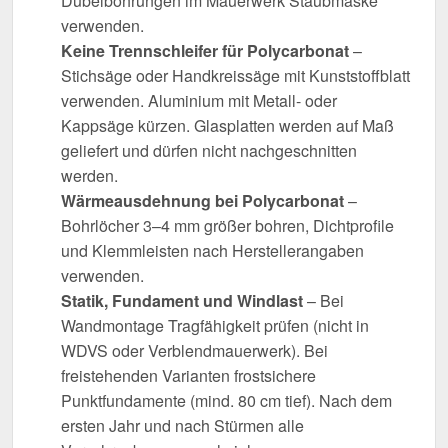
Dübelbohrungen im Mauerwerk Staubmaske
verwenden.
Keine Trennschleifer für Polycarbonat
–
Stichsäge oder Handkreissäge mit Kunststoffblatt
verwenden. Aluminium mit Metall- oder
Kappsäge kürzen. Glasplatten werden auf Maß
geliefert und dürfen nicht nachgeschnitten
werden.
Wärmeausdehnung bei Polycarbonat
–
Bohrlöcher 3–4 mm größer bohren, Dichtprofile
und Klemmleisten nach Herstellerangaben
verwenden.
Statik, Fundament und Windlast
– Bei
Wandmontage Tragfähigkeit prüfen (nicht in
WDVS oder Verblendmauerwerk). Bei
freistehenden Varianten frostsichere
Punktfundamente (mind. 80 cm tief). Nach dem
ersten Jahr und nach Stürmen alle