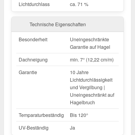
funktional.
Lichtdurchlass
ca. 71 %
Lichtdurchlässigkeit
– Lässt ca. 71 %
natürliches Licht durch.
Technische Eigenschaften
Witterungsbeständig
– Geschützt gegen UV-
Strahlen & Feuchtigkeit.
Besonderheit
Uneingeschränkte
Hitzebeständig
– Bis 120° temperaturbeständig.
Garantie auf Hagel
Einfache Montage
– Leichtes Material für
unkomplizierte Verlegung.
Dachneigung
min. 7° (12,22 cm/m)
Komplettset für eine sichere Installation
– Alle
wichtigen Bauteile inklusive.
Garantie
10 Jahre
Garantie
– Uneingeschränkt für langfristige
Lichtdurchlässigkeit
Qualität & Beständigkeit.
und Vergilbung |
Uneingeschränkt auf
Hagelbruch
Ideal für folgende Anwendungen:
Carports, Terrassen & Vordächer
– Helle,
Temparaturbeständig
Bis 120°
geschützte Überdachungen.
UV-Beständig
Ja
Gartenhäuser & Gewächshäuser
– Perfekte