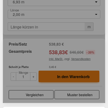
6,93 m
Länge
2,00 m
m
Länge kürzen in
Preis/Satz
538,83
€
Gesamtpreis
538,83
€
646,60
€
- 20%
inkl. MwSt.
, zzgl.
Versandkosten
Schnitt je Platte
3,45 €
Menge
-
+
In den Warenkorb
Vergleichen
Muster bestellen