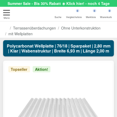
Summer Sale - Bis 30% Rabatt ☀️ Klick hier! - noch 4 Tage
0
0
0
Suche
Vergleichsliste
Merkliste
Warenkorb
Menü
Terrassenüberdachungen
Ohne Unterkonstruktion
mit Wellplatten
Polycarbonat Wellplatte | 76/18 | Sparpaket | 2,80 mm
| Klar | Wabenstruktur | Breite 6,93 m | Länge 2,00 m
Topseller
Aktion!