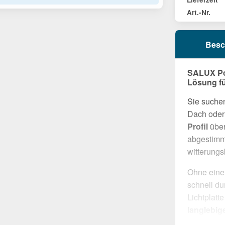
Art.-Nr.
Besc
SALUX Pol
Lösung fü
Sie suchen
Dach oder 
Profil
über
abgestimmt
witterung
Ohne eine
schnell du
Lichtplatt
langlebig
bieten. S