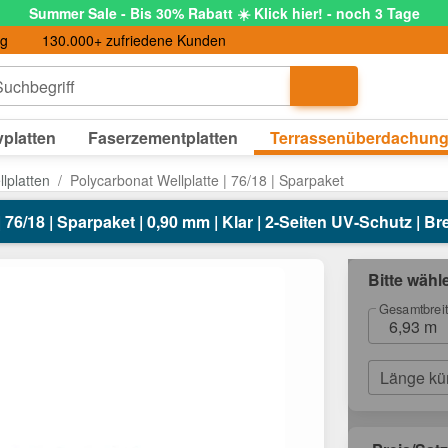
Summer Sale - Bis 30% Rabatt ☀️ Klick hier! - noch 3 Tage
ng
130.000+ zufriedene Kunden
uchbegriff
platten
Faserzementplatten
Terrassenüberdachun
lplatten
Polycarbonat Wellplatte | 76/18 | Sparpaket
 76/18 | Sparpaket | 0,90 mm | Klar | 2-Seiten UV-Schutz | Br
Bitte wähl
Gesamtbrei
6,93 m
Länge kü