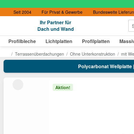
Seit 2004
Für Privat & Gewerbe
Bundesweite Lieferu
Ihr Partner für
S
Dach und Wand
Profilbleche
Lichtplatten
Profilplatten
Massiv
Terrassenüberdachungen
Ohne Unterkonstruktion
mit Wel
Polycarbonat Wellplatte |
Aktion!