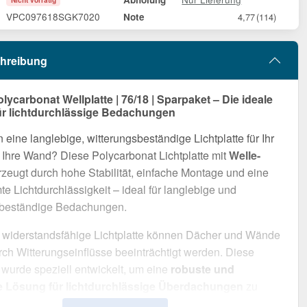
Nicht vorrätig
VPC097618SGK7020
Note
4,77
(114)
hreibung
ycarbonat Wellplatte | 76/18 | Sparpaket – Die ideale
r lichtdurchlässige Bedachungen
 eine langlebige, witterungsbeständige Lichtplatte für Ihr
Ihre Wand? Diese Polycarbonat Lichtplatte mit
Welle-
zeugt durch hohe Stabilität, einfache Montage und eine
e Lichtdurchlässigkeit – ideal für langlebige und
sbeständige Bedachungen.
 widerstandsfähige Lichtplatte können Dächer und Wände
rch Witterungseinflüsse beeinträchtigt werden. Diese
e wurde speziell entwickelt, um eine
robuste und
e Lösung für lichtdurchlässige Überdachungen
zu
ie überzeugt durch einfache Handhabung, hohe