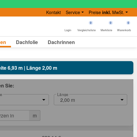
Kontakt
Service
Preise
inkl.
MwSt.
0
0
0
Login
Vergleichsliste
Merkliste
Warenkorb
gen
Dachfolie
Dachrinnen
eite 6,93 m | Länge 2,00 m
en Sie:
te
Länge
2,00 m
m
rzen in