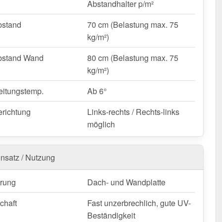
Abstandhalter p/m²
atte erweitert die Dachfläche um die
Nutzbreite von 98
e Überlappung der Platten berücksichtigt wird.
bstand
70 cm (Belastung max. 75
Ort Anpassungen nötig sind, können die Lichtplatten
kg/m²)
urch Sägen gekürzt werden.
bstand Wand
80 cm (Belastung max. 75
carbonat Wellplatte | 76/18 | Sparpaket bestellen –
kg/m²)
liefert & mit 10 Jahre Garantie!
 wetterfest, individuell auf Maß – bestellen Sie jetzt und
eitungstemp.
Ab 6°
n Sie von schneller Lieferung!
erichtung
Links-rechts / Rechts-links
möglich
nfertigung vom Widerruf ausgeschlossen
insatz / Nutzung
rung
Dach- und Wandplatte
chaft
Fast unzerbrechlich, gute UV-
Beständigkeit