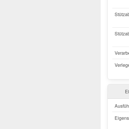
weitere Pl
cm
, da di
Stütza
Falls vor 
mühelos d
Stütza
Jetzt Poly
Schnell ge
Langlebig,
Verarb
profitiere
Verleg
Wegen Sondera
E
Ausfüh
Eigens