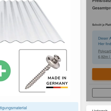
Preis/Satz
Gesamtpr
Schnitt je Plat
Dieser A
Hier fin
Polycarb
6,92m |
tigungsmaterial
Lieferzeit