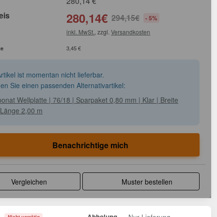
280,14
€
eis
280,14
€
294,15
€
- 5%
inkl. MwSt.
, zzgl.
Versandkosten
te
3,45 €
rtikel ist momentan nicht lieferbar.
den Sie einen passenden Alternativartikel:
onat Wellplatte | 76/18 | Sparpaket 0,80 mm | Klar | Breite
 Länge 2,00 m
Benachrichtige mich
Vergleichen
Muster bestellen
Nur Lieferung
Abholung