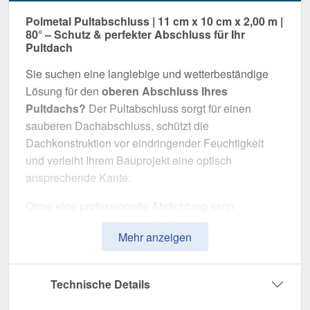
Polmetal Pultabschluss | 11 cm x 10 cm x 2,00 m |
80° – Schutz & perfekter Abschluss für Ihr
Pultdach
Sie suchen eine langlebige und wetterbeständige
Lösung für den
oberen Abschluss Ihres
Pultdachs?
Der Pultabschluss sorgt für einen
sauberen Dachabschluss, schützt die
Dachkonstruktion vor eindringender Feuchtigkeit
und verleiht Ihrem Bauprojekt eine optisch
ansprechende Kante.
Ohne eine professionelle Abdichtung kann
Regenwasser unkontrolliert eindringen, was
Mehr anzeigen
langfristig die Dachkonstruktion und Fassade
beschädigt. Dieser Pultabschluss wurde speziell
entwickelt, um die
Dachkante langfristig
Technische Details
abzudichten und zu stabilisieren
. Er überzeugt
durch einfache Montage, hohe Widerstandsfähigkeit