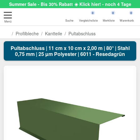
Summer Sale - Bis 30% Rabatt ☀️ Klick hier! - noch 4 Tage
0
0
0
Suche
Vergleichsliste
Merkliste
Warenkorb
Menü
Profilbleche
Kantteile
Pultabschluss
Pultabschluss | 11 cm x 10 cm x 2,00 m | 80° | Stahl
0,75 mm | 25 µm Polyester | 6011 - Resedagrün