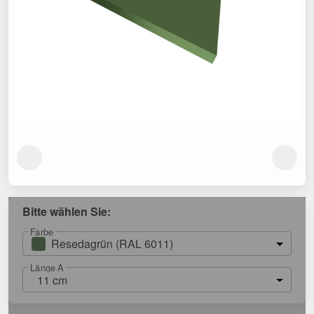
Bitte wählen Sie:
Farbe
Resedagrün (RAL 6011)
Länge A
11 cm