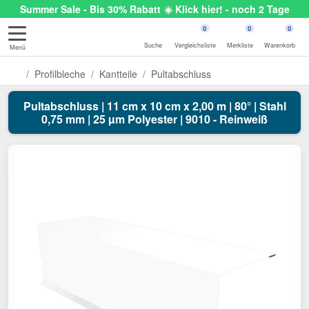
Summer Sale - Bis 30% Rabatt ☀️ Klick hier! - noch 2 Tage
0
0
0
Suche
Vergleichsliste
Merkliste
Warenkorb
Menü
Profilbleche
Kantteile
Pultabschluss
Pultabschluss | 11 cm x 10 cm x 2,00 m | 80° | Stahl
0,75 mm | 25 µm Polyester | 9010 - Reinweiß