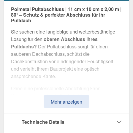
Polmetal Pultabschluss | 11 cm x 10 cm x 2,00 m |
80° – Schutz & perfekter Abschluss für Ihr
Pultdach
Sie suchen eine langlebige und wetterbeständige
Lösung für den
oberen Abschluss Ihres
Pultdachs?
Der Pultabschluss sorgt für einen
sauberen Dachabschluss, schützt die
Dachkonstruktion vor eindringender Feuchtigkeit
und verleiht Ihrem Bauprojekt eine optisch
ansprechende Kante.
Ohne eine professionelle Abdichtung kann
Regenwasser unkontrolliert eindringen, was
Mehr anzeigen
langfristig die Dachkonstruktion und Fassade
beschädigt. Dieser Pultabschluss wurde speziell
entwickelt, um die
Dachkante langfristig
Technische Details
abzudichten und zu stabilisieren
. Er überzeugt
durch einfache Montage, hohe Widerstandsfähigkeit