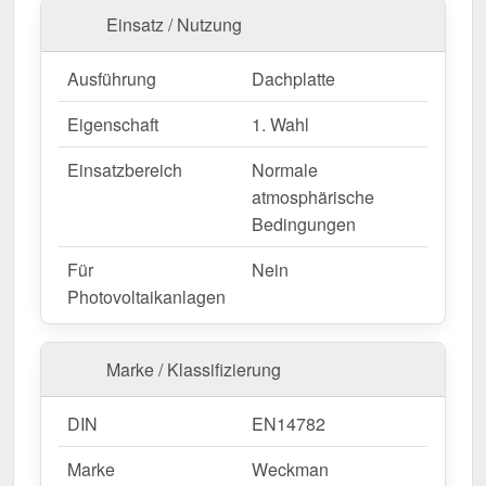
Sie jetzt und profitieren Sie von schneller Lieferung!
Einsatz / Nutzung
Wegen Sonderanfertigung vom Widerruf ausgeschlossen
Ausführung
Dachplatte
Eigenschaft
1. Wahl
Einsatzbereich
Normale
atmosphärische
Bedingungen
Für
Nein
Photovoltaikanlagen
Marke / Klassifizierung
DIN
EN14782
Marke
Weckman