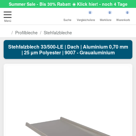
Summer Sale - Bis 30% Rabatt ☀️ Klick hier! - noch 4 Tage
0
0
0
Suche
Vergleichsliste
Merkliste
Warenkorb
Menü
Profilbleche
Stehfalzbleche
Stehfalzblech 33/500-LE | Dach | Aluminium 0,70 mm
| 25 µm Polyester | 9007 - Graualuminium