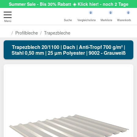
Summer Sale - Bis 30% Rabatt ☀️ Klick hier! - noch 2 Tage
0
0
0
Suche
Vergleichsliste
Merkliste
Warenkorb
Menü
Profilbleche
Trapezbleche
Trapezblech 20/1100 | Dach | Anti-Tropf 700 g/m² |
Stahl 0,50 mm | 25 µm Polyester | 9002 - Grauweiß