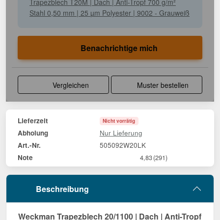
Trapezblech T20M | Dach | Anti-Tropf 700 g/m²
Stahl 0,50 mm | 25 µm Polyester | 9002 - Grauweiß
Benachrichtige mich
Vergleichen
Muster bestellen
Lieferzeit
Nicht vorrätig
Nur Lieferung
Abholung
505092W20LK
Art.-Nr.
Note
4,83
(291)
Beschreibung
Weckman Trapezblech 20/1100 | Dach | Anti-Tropf