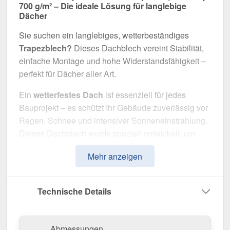
700 g/m² – Die ideale Lösung für langlebige
Dächer
Sie suchen ein langlebiges, wetterbeständiges
Trapezblech?
Dieses Dachblech vereint Stabilität,
einfache Montage und hohe Widerstandsfähigkeit –
perfekt für Dächer aller Art.
Ein
wetterfestes Dach
ist essenziell für jedes
Bauprojekt – es schützt Ihr Gebäude zuverlässig vor
Regen, Schnee und intensiver Sonneneinstrahlung.
Dieses Dachblech wurde speziell entwickelt, um
eine
robuste und langlebige Dachlösung
zu
Mehr anzeigen
bieten. Es überzeugt durch einfache Montage, hohe
Widerstandsfähigkeit und eine widerstandsfähige
Beschichtung.
Technische Details
Hergestellt aus
Stahl
mit einer
Materialstärke von
0,50 mm
, sorgt es für eine robuste Dachlösung. Die
Abmessungen