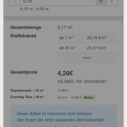
-
+
m
0,15 m - 9,00 m
Gesamtmenge
0,17 m²
Staffelrabatt
ab 1 m²
25,19 €/m²
ab 25 m²
23,37 €/m²
mehr
Gesamtpreis
4,28
€
inkl. MwSt.
, zzgl.
Versandkosten
Verpackungsk. < 53 m²
17,85 €
Zuschlag Vlies < 28 m²
49,99 €
17,85 €
Aktion
Dieser Artikel ist momentan nicht lieferbar.
Hier finden Sie einen passenden Alternativartikel: