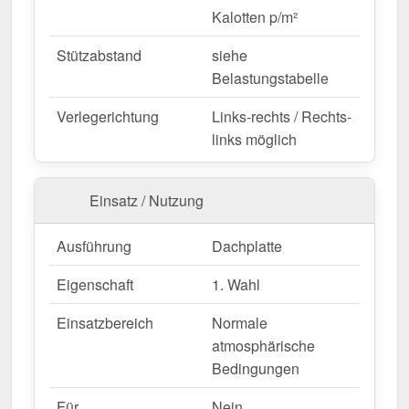
Blech mühelos durch Sägen gekürzt werden.
Kalotten p/m²
Jetzt Trapezblech 20/1100 | Dach | Anti-Tropf 700
Stützabstand
siehe
g/m² bestellen – Schnell geliefert & mit 10 Jahre
Belastungstabelle
Garantie!
Langlebig, wetterfest, individuell auf Maß – bestellen
Verlegerichtung
Links-rechts / Rechts-
Sie jetzt und profitieren Sie von schneller Lieferung!
links möglich
Wegen Sonderanfertigung vom Widerruf ausgeschlossen
Einsatz / Nutzung
Ausführung
Dachplatte
Eigenschaft
1. Wahl
Einsatzbereich
Normale
atmosphärische
Bedingungen
Für
Nein