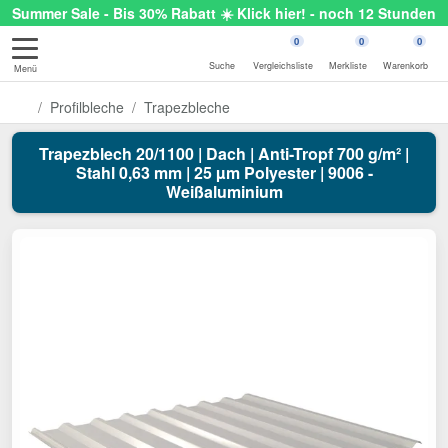
Summer Sale - Bis 30% Rabatt ☀️ Klick hier! - noch 12 Stunden
0
0
0
Suche
Vergleichsliste
Merkliste
Warenkorb
Menü
Profilbleche
Trapezbleche
Trapezblech 20/1100 | Dach | Anti-Tropf 700 g/m² |
Stahl 0,63 mm | 25 µm Polyester | 9006 -
Weißaluminium