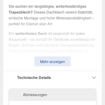
Sie suchen ein langlebiges, wetterbeständiges
Trapezblech?
Dieses Dachblech vereint Stabilität,
einfache Montage und hohe Widerstandsfähigkeit –
perfekt für Dächer aller Art.
Ein
wetterfestes Dach
ist essenziell für jedes
Bauprojekt – es schützt Ihr Gebäude zuverlässig vor
Regen, Schnee und intensiver Sonneneinstrahlung.
Dieses Dachblech wurde speziell entwickelt, um
eine
robuste und langlebige Dachlösung
zu
Mehr anzeigen
bieten. Es überzeugt durch einfache Montage, hohe
Widerstandsfähigkeit und eine widerstandsfähige
Beschichtung.
Technische Details
Hergestellt aus
Stahl
mit einer
Materialstärke von
0,63 mm
, sorgt es für eine robuste Dachlösung. Die
Abmessungen
Plattenbreite von 1,135 m
und die
effektive
Nutzbreite von 1,10 m
ermöglichen eine schnelle