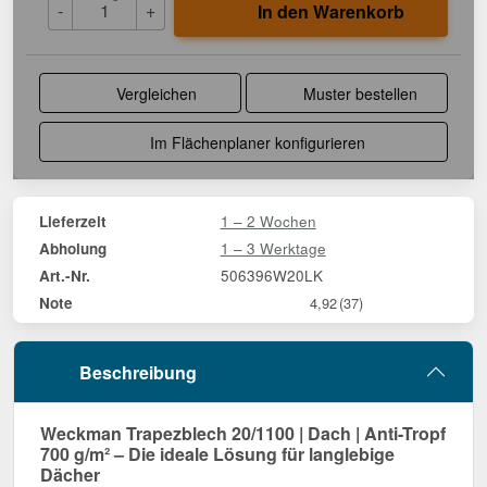
-
+
In den Warenkorb
Vergleichen
Muster bestellen
Im Flächenplaner konfigurieren
1 – 2 Wochen
Lieferzeit
1 – 3 Werktage
Abholung
506396W20LK
Art.-Nr.
Note
4,92
(37)
Beschreibung
Weckman Trapezblech 20/1100 | Dach | Anti-Tropf
700 g/m² – Die ideale Lösung für langlebige
Dächer