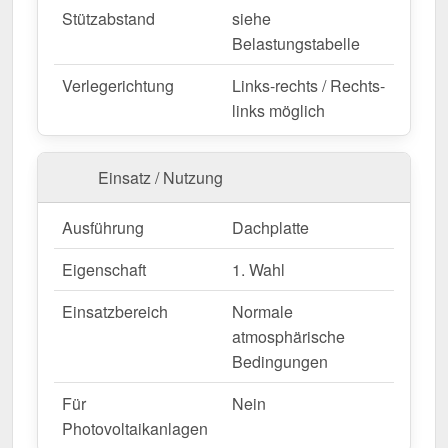
Jetzt Trapezblech 20/1100 | Dach | Anti-Tropf 700
Stützabstand
siehe
g/m² bestellen – Schnell geliefert & mit 10 Jahre
Belastungstabelle
Garantie!
Langlebig, wetterfest, individuell auf Maß – bestellen
Verlegerichtung
Links-rechts / Rechts-
Sie jetzt und profitieren Sie von schneller Lieferung!
links möglich
Wegen Sonderanfertigung vom Widerruf ausgeschlossen
Einsatz / Nutzung
Ausführung
Dachplatte
Eigenschaft
1. Wahl
Einsatzbereich
Normale
atmosphärische
Bedingungen
Für
Nein
Photovoltaikanlagen