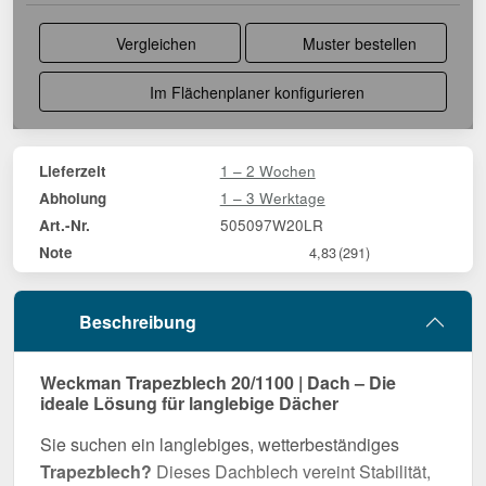
Vergleichen
Muster bestellen
Im Flächenplaner konfigurieren
1 – 2 Wochen
Lieferzeit
1 – 3 Werktage
Abholung
505097W20LR
Art.-Nr.
Note
4,83
(291)
Beschreibung
Weckman Trapezblech 20/1100 | Dach – Die
ideale Lösung für langlebige Dächer
Sie suchen ein langlebiges, wetterbeständiges
Trapezblech?
Dieses Dachblech vereint Stabilität,