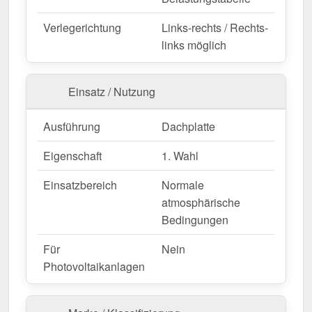
Verlegerichtung
Links-rechts / Rechts-
Wegen Sonderanfertigung vom Widerruf ausgeschlossen
links möglich
Einsatz / Nutzung
Ausführung
Dachplatte
Eigenschaft
1. Wahl
Einsatzbereich
Normale
atmosphärische
Bedingungen
Für
Nein
Photovoltaikanlagen