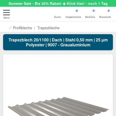
Summer Sale - Bis 30% Rabatt ☀️ Klick hier! - noch 1 Tag
0
0
0
Suche
Vergleichsliste
Merkliste
Warenkorb
Menü
Profilbleche
Trapezbleche
Trapezblech 20/1100 | Dach | Stahl 0,50 mm | 25 µm
Polyester | 9007 - Graualuminium