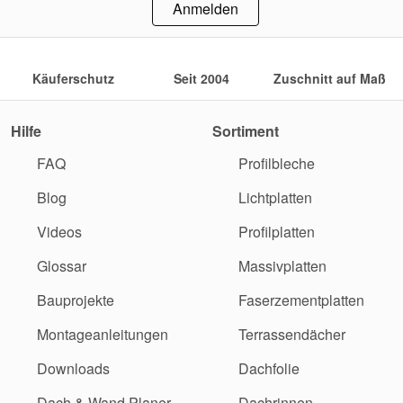
Anmelden
Käuferschutz
Seit 2004
Zuschnitt auf Maß
Hilfe
Sortiment
FAQ
Profilbleche
Blog
Lichtplatten
Videos
Profilplatten
Glossar
Massivplatten
Bauprojekte
Faserzementplatten
Montageanleitungen
Terrassendächer
Downloads
Dachfolie
Dach & Wand Planer
Dachrinnen