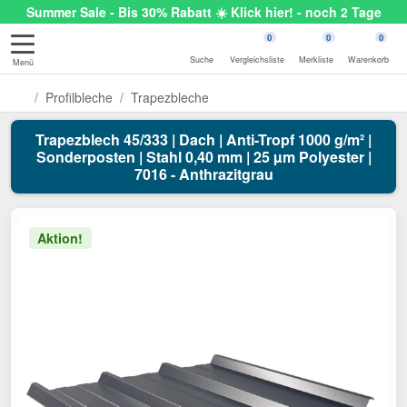
Summer Sale - Bis 30% Rabatt ☀️ Klick hier! - noch 2 Tage
0
0
0
Suche
Vergleichsliste
Merkliste
Warenkorb
Menü
Profilbleche
Trapezbleche
Trapezblech 45/333 | Dach | Anti-Tropf 1000 g/m² |
Sonderposten | Stahl 0,40 mm | 25 µm Polyester |
7016 - Anthrazitgrau
Aktion!