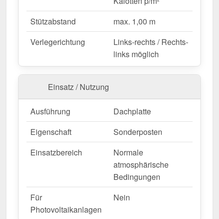
Kalotten p/m²
& mit 10 Jahre Garantie!
Langlebig, wetterfest, individuell auf Maß – bestellen
Stützabstand
max. 1,00 m
Sie jetzt und profitieren Sie von schneller Lieferung!
Verlegerichtung
Links-rechts / Rechts-
Achtung:
Für statische Berechnungen sind nur
links möglich
Produkte mit DIN EN 1090 zulässig.
Sonderposten (DIN EN 14782) sind
Einsatz / Nutzung
ausgeschlossen.
Wegen Sonderanfertigung vom Widerruf ausgeschlossen
Ausführung
Dachplatte
Eigenschaft
Sonderposten
Einsatzbereich
Normale
atmosphärische
Bedingungen
Für
Nein
Photovoltaikanlagen