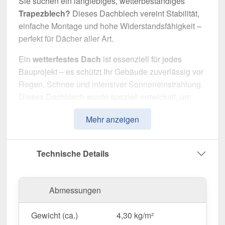
Sie suchen ein langlebiges, wetterbeständiges
Trapezblech?
Dieses Dachblech vereint Stabilität,
einfache Montage und hohe Widerstandsfähigkeit –
perfekt für Dächer aller Art.
Ein
wetterfestes Dach
ist essenziell für jedes
Bauprojekt – es schützt Ihr Gebäude zuverlässig vor
Regen, Schnee und intensiver Sonneneinstrahlung.
Dieses Dachblech wurde speziell entwickelt, um
eine
robuste und langlebige Dachlösung
zu
Mehr anzeigen
bieten. Es überzeugt durch einfache Montage, hohe
Widerstandsfähigkeit und eine widerstandsfähige
Beschichtung.
Technische Details
Hergestellt aus
Stahl
mit einer
Materialstärke von
0,40 mm
, sorgt es für eine robuste Dachlösung. Die
Abmessungen
Plattenbreite von 1,069 m
und die
effektive
Nutzbreite von 1,00 m
ermöglichen eine schnelle
Gewicht (ca.)
4,30 kg/m²
und effiziente Verlegung. Dank der
25 µm Polyester