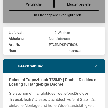
Vergleichen
Muster bestellen
Im Flächenplaner konfigurieren
1 – 2 Wochen
Lieferzeit
Nur Lieferung
Abholung
PT35MDSP075028
Art.-Nr.
Note
4,89
(53)
Beschreibung
Polmetal Trapezblech T35MD | Dach – Die ideale
Lösung für langlebige Dächer
Sie suchen ein langlebiges, wetterbeständiges
Trapezblech?
Dieses Dachblech vereint Stabilität,
einfache Montage und hohe Widerstandsfähigkeit –