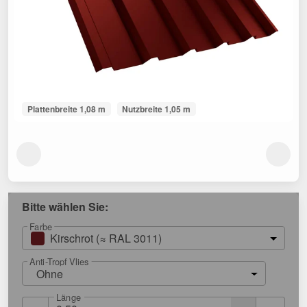
Plattenbreite 1,08 m
Nutzbreite 1,05 m
Bitte wählen Sie:
Farbe
Kirschrot (≈ RAL 3011)
Anti-Tropf Vlies
Ohne
Länge