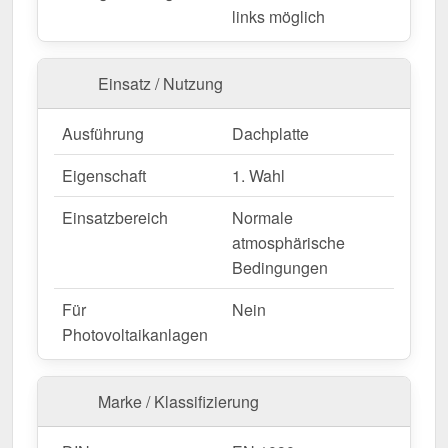
links möglich
Wegen Sonderanfertigung vom Widerruf ausgeschlossen
Einsatz / Nutzung
Ausführung
Dachplatte
Eigenschaft
1. Wahl
Einsatzbereich
Normale
atmosphärische
Bedingungen
Für
Nein
Photovoltaikanlagen
Marke / Klassifizierung