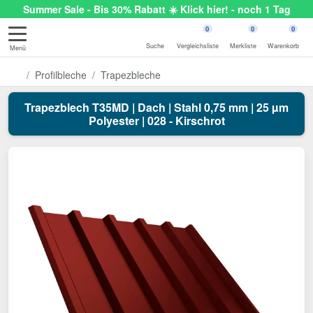
Summer Sale - Bis 30% Rabatt ☀️ Klick hier! - noch 1 Tag
0
0
0
Suche
Vergleichsliste
Merkliste
Warenkorb
Menü
Profilbleche
Trapezbleche
Trapezblech T35MD | Dach | Stahl 0,75 mm | 25 µm
Polyester | 028 - Kirschrot