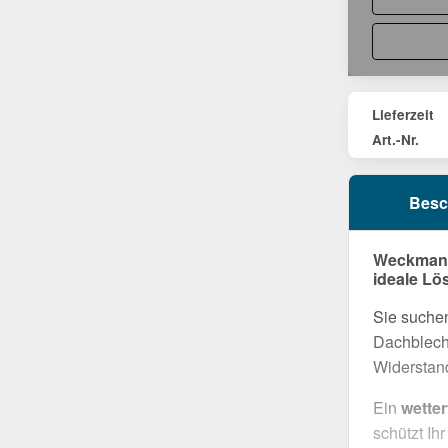
Lieferzeit
Art.-Nr.
Besc
Weckman W
ideale Lö
Sie suchen
Dachblech 
Widerstand
Ein
wette
schützt Ih