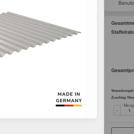
Benutz
Gesamtm
Staffelrab
Gesamtpr
Verpackungsk.
Zuschlag Vlies
Meng
-