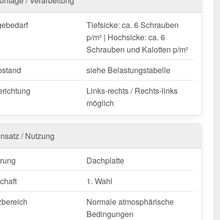
ontage / Verarbeitung
en gekürzt werden.
ebedarf
Tiefsicke: ca. 6 Schrauben
blech 18/1064 | Dach | Anti-Tropf 700 g/m² bestellen –
p/m² | Hochsicke: ca. 6
liefert & mit 10 Jahre Garantie!
Schrauben und Kalotten p/m²
 wetterfest, individuell auf Maß – bestellen Sie jetzt und
n Sie von schneller Lieferung!
bstand
siehe Belastungstabelle
g:
Für statische Berechnungen sind nur Produkte mit
erichtung
Links-rechts / Rechts-links
1090 zulässig. Sonderposten (DIN EN 14782) sind
möglich
hlossen.
nfertigung vom Widerruf ausgeschlossen
insatz / Nutzung
rung
Dachplatte
chaft
1. Wahl
zbereich
Normale atmosphärische
Bedingungen