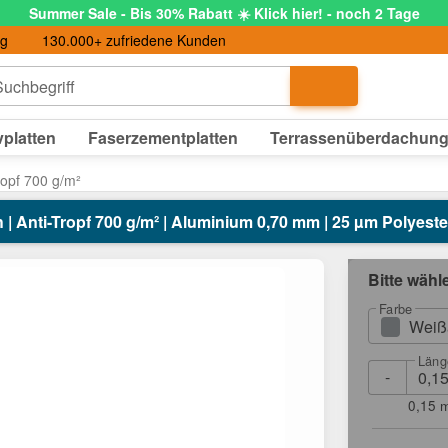
Summer Sale - Bis 30% Rabatt ☀️ Klick hier! - noch 2 Tage
ng
130.000+ zufriedene Kunden
uchbegriff
platten
Faserzementplatten
Terrassenüberdachun
ropf 700 g/m²
 | Anti-Tropf 700 g/m² | Aluminium 0,70 mm | 25 µm Polyest
Bitte wähl
Farbe
Weiß
Läng
-
0,15 m