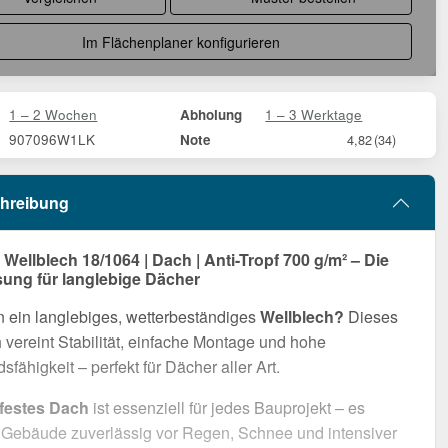
Im Flächenplaner konfigurieren
1 – 2 Wochen
1 – 3 Werktage
Abholung
907096W1LK
Note
4,82
(34)
hreibung
ellblech 18/1064 | Dach | Anti-Tropf 700 g/m² – Die
sung für langlebige Dächer
 ein langlebiges, wetterbeständiges
Wellblech?
Dieses
vereint Stabilität, einfache Montage und hohe
sfähigkeit – perfekt für Dächer aller Art.
rfestes Dach
ist essenziell für jedes Bauprojekt – es
r Gebäude zuverlässig vor Regen, Schnee und intensiver