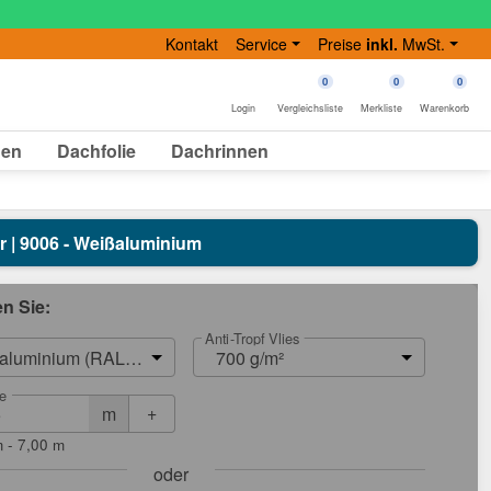
Kontakt
Service
Preise
inkl.
MwSt.
0
0
0
Login
Vergleichsliste
Merkliste
Warenkorb
gen
Dachfolie
Dachrinnen
er | 9006 - Weißaluminium
en Sie:
Anti-Tropf Vlies
aluminium (RAL 9006)
700 g/m²
e
+
m
 - 7,00 m
oder