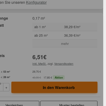
en Sie unseren
Konfigurator
enge
0,17 m²
att
ab 1 m²
38,29 €/m²
ab 25 m²
36,39 €/m²
mehr
eis
6,51
€
inkl. MwSt.
, zzgl.
Versandkosten
 < 53 m²
29,75 €
 < 28 m²
49,99 €
17,85 €
Aktion
e
+
In den Warenkorb
Vergleichen
Muster bestellen