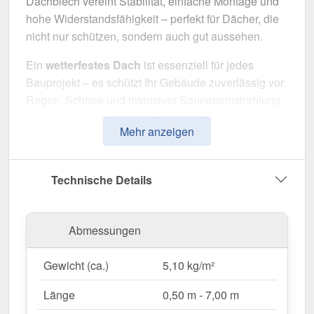
Dachblech vereint Stabilität, einfache Montage und
hohe Widerstandsfähigkeit – perfekt für Dächer, die
nicht nur schützen, sondern auch gut aussehen.
Ein
wetterfestes Dach
ist essenziell für jedes
Bauprojekt – es schützt Ihr Gebäude zuverlässig vor
Regen, Schnee und intensiver Sonneneinstrahlung.
Dieses Pfannenblech wurde speziell entwickelt, um
Mehr anzeigen
eine robuste und langlebige Dachlösung mit
klassischer Ziegeloptik
zu bieten. Es überzeugt
durch einfache Montage, hohe Widerstandsfähigkeit
Technische Details
und eine widerstandsfähige Beschichtung.
Hergestellt aus
Stahl
mit einer
Materialstärke von
Abmessungen
0,50 mm
, sorgt es für eine langlebige und optisch
ansprechende Bedachung. Die
Plattenbreite von
Gewicht (ca.)
5,10 kg/m²
1,18 m
und die
effektive Nutzbreite von 1,10 m
ermöglichen eine schnelle und effiziente Verlegung.
Länge
0,50 m - 7,00 m
Dank der
50 µm PURLAK® Beschichtung
in