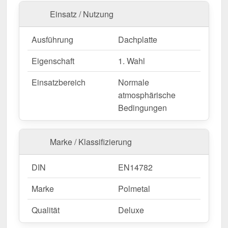
Garantie!
Einsatz / Nutzung
Langlebig, wetterfest, individuell auf Maß – bestellen
Sie jetzt und profitieren Sie von schneller Lieferung!
Ausführung
Dachplatte
Achtung: Ungünstige Plattenlängen
Eigenschaft
1. Wahl
Manche Schnittlängen führen technisch bedingt zu
Problemen. Bitte prüfen Sie vorab die
Tabelle der
Einsatzbereich
Normale
ungünstigen Längen
.
atmosphärische
Bedingungen
Wegen Sonderanfertigung vom Widerruf ausgeschlossen
Marke / Klassifizierung
DIN
EN14782
Marke
Polmetal
Qualität
Deluxe