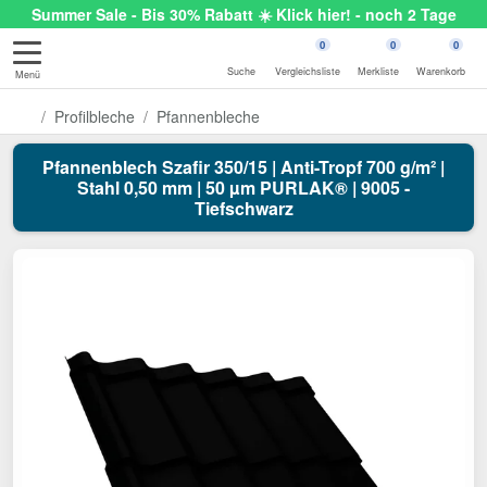
Summer Sale - Bis 30% Rabatt ☀️ Klick hier! - noch 2 Tage
0
0
0
Suche
Vergleichsliste
Merkliste
Warenkorb
Menü
Profilbleche
Pfannenbleche
Pfannenblech Szafir 350/15 | Anti-Tropf 700 g/m² |
Stahl 0,50 mm | 50 µm PURLAK® | 9005 -
Tiefschwarz