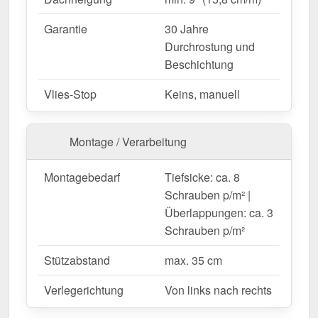
Bedachung mit langlebiger Ästhetik.
Garantie
30 Jahre
Ställe & landwirtschaftliche Gebäude
–
Durchrostung und
Witterungsbeständig gegen Wind & Regen.
Beschichtung
Vlies-Stop
Keins, manuell
Maßanfertigung & effiziente Verlegung
Ihre Pfannenbleche werden
kostenlos auf Ihre
gewünschte Länge zugeschnitten
– für eine
Montage / Verarbeitung
schnelle und passgenaue Montage. Die
Deckbreite
beträgt 1,18 m
für die erste Platte, jede weitere
Montagebedarf
Tiefsicke: ca. 8
erweitert die Dachfläche um die
Nutzbreite von 1,10
Schrauben p/m² |
m
, da die Überlappung der Platten berücksichtigt
Überlappungen: ca. 3
wird.
Schrauben p/m²
Falls vor Ort Anpassungen nötig sind, kann das
Blech mühelos durch Sägen gekürzt werden.
Stützabstand
max. 35 cm
Jetzt Pfannenblech Szafir 350/15 | Anti-Tropf 700
Verlegerichtung
Von links nach rechts
g/m² bestellen – Schnell geliefert & mit 30 Jahre