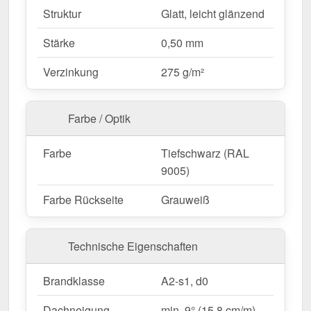
Struktur
Glatt, leicht glänzend
Heimwerker, unkomplizierte Verlegung.
Individuelle Längen
– 0,50 m - 7,00 m, spart Zeit
Stärke
0,50 mm
& reduziert Verschnitt.
Anti-Kondens-Vlies
(optional) – 700 g/m².
Verzinkung
275 g/m²
Schützt vor Kondenswasser.
Mehr Info
Garantie
– 30 Jahre auf Materialqualität für
Farbe / Optik
langfristige Zuverlässigkeit.
Farbe
Tiefschwarz (RAL
Ideal für folgende Anwendungen:
9005)
Sanierungen & Neubauten
– Schnelle Montage
Farbe Rückseite
Grauweiß
für Neu- & Bestandsdächer.
Wohnhäuser & Anbauten
– Optisch
ansprechende Alternative zu klassischen
Technische Eigenschaften
Dachziegeln.
Carports, Terrassen & Vordächer
– Schutz für
Brandklasse
A2-s1, d0
Fahrzeuge & Sitzbereiche mit stilvollem Look.
Gartenhäuser & Schuppen
– Hochwertige
Dachneigung
min. 9° (15,8 cm/m)