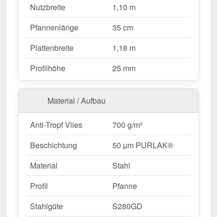
Tiefschwarz (RAL 9005)
bleibt das Material
Nutzbreite
1,10 m
dauerhaft gegen Korrosion geschützt, während die
Pfannenlänge
35 cm
Profilhöhe von 25 mm
zusätzliche Stabilität bietet.
Die
integrierte Antikapillarrille
verhindert
Plattenbreite
1,18 m
Feuchtigkeitseintritt an den Überlappungen und
sorgt für optimalen Wasserablauf.
Profilhöhe
25 mm
Warum Pfannenblech Szafir 350/15 | Anti-Tropf
Material / Aufbau
700 g/m²?
Hochwertiges Stahl
– Widerstandsfähig mit 0,50
Anti-Tropf Vlies
700 g/m²
mm Kernstärke.
Hohe Tragfähigkeit
– Sehr gute Stabilität durch
Beschichtung
50 µm PURLAK®
25 mm Profilhöhe.
Material
Stahl
Robuste Beschichtung
– 50 µm PURLAK® für
langlebigen Schutz.
Mehr Info
Profil
Pfanne
Antikapillarrille
– Schützt vor Feuchtigkeit und
verhindert Wassereintritt.
Stahlgüte
S280GD
Einfache Montage
– Ideal für Profis &