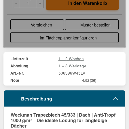
-
+
In den Warenkorb
Vergleichen
Muster bestellen
Im Flächenplaner konfigurieren
1 – 2 Wochen
Lieferzeit
1 – 3 Werktage
Abholung
506396W45LV
Art.-Nr.
Note
4,92
(36)
Beschreibung
Weckman Trapezblech 45/333 | Dach | Anti-Tropf
1000 g/m² – Die ideale Lösung für langlebige
Dächer