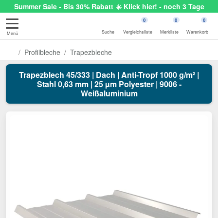
Summer Sale - Bis 30% Rabatt ☀️ Klick hier! - noch 3 Tage
0
0
0
Suche
Vergleichsliste
Merkliste
Warenkorb
Menü
Profilbleche
Trapezbleche
Trapezblech 45/333 | Dach | Anti-Tropf 1000 g/m² |
Stahl 0,63 mm | 25 µm Polyester | 9006 -
Weißaluminium