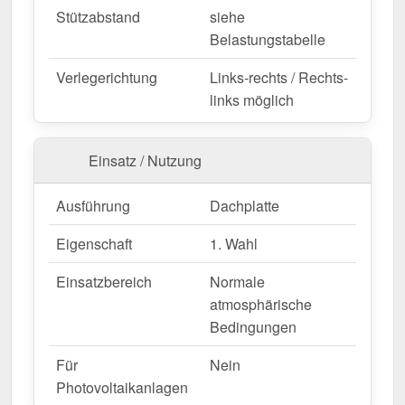
Jetzt Trapezblech 45/333 | Dach | Anti-Tropf 1000
Stützabstand
siehe
g/m² bestellen – Schnell geliefert & mit 10 Jahre
Belastungstabelle
Garantie!
Langlebig, wetterfest, individuell auf Maß – bestellen
Verlegerichtung
Links-rechts / Rechts-
Sie jetzt und profitieren Sie von schneller Lieferung!
links möglich
Wegen Sonderanfertigung vom Widerruf ausgeschlossen
Einsatz / Nutzung
Ausführung
Dachplatte
Eigenschaft
1. Wahl
Einsatzbereich
Normale
atmosphärische
Bedingungen
Für
Nein
Photovoltaikanlagen