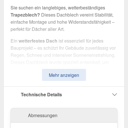
Sie suchen ein langlebiges, wetterbeständiges
Trapezblech?
Dieses Dachblech vereint Stabilität,
einfache Montage und hohe Widerstandsfähigkeit –
perfekt für Dächer aller Art.
Ein
wetterfestes Dach
ist essenziell für jedes
Bauprojekt – es schützt Ihr Gebäude zuverlässig vor
Regen, Schnee und intensiver Sonneneinstrahlung.
Dieses Dachblech wurde speziell entwickelt, um
eine
robuste und langlebige Dachlösung
zu
Mehr anzeigen
bieten. Es überzeugt durch einfache Montage, hohe
Widerstandsfähigkeit und eine widerstandsfähige
Beschichtung.
Technische Details
Hergestellt aus
Stahl
mit einer
Materialstärke von
0,63 mm
, sorgt es für eine robuste Dachlösung. Die
Abmessungen
Plattenbreite von 1,069 m
und die
effektive
Nutzbreite von 1,00 m
ermöglichen eine schnelle