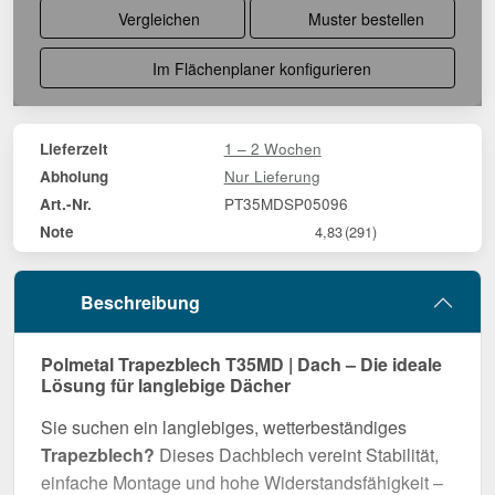
Vergleichen
Muster bestellen
Im Flächenplaner konfigurieren
1 – 2 Wochen
Lieferzeit
Nur Lieferung
Abholung
PT35MDSP05096
Art.-Nr.
Note
4,83
(291)
Beschreibung
Polmetal Trapezblech T35MD | Dach – Die ideale
Lösung für langlebige Dächer
Sie suchen ein langlebiges, wetterbeständiges
Trapezblech?
Dieses Dachblech vereint Stabilität,
einfache Montage und hohe Widerstandsfähigkeit –