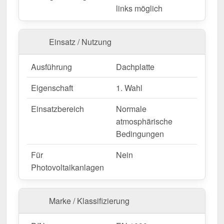
links möglich
Wegen Sonderanfertigung vom Widerruf ausgeschlossen
Einsatz / Nutzung
Ausführung
Dachplatte
Eigenschaft
1. Wahl
Einsatzbereich
Normale
atmosphärische
Bedingungen
Für
Nein
Photovoltaikanlagen
Marke / Klassifizierung