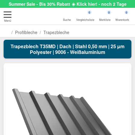
Summer Sale - Bis 30% Rabatt ☀️ Klick hier! - noch 2 Tage
0
0
0
Suche
Vergleichsliste
Merkliste
Warenkorb
Menü
Profilbleche
Trapezbleche
Trapezblech T35MD | Dach | Stahl 0,50 mm | 25 µm
Polyester | 9006 - Weißaluminium