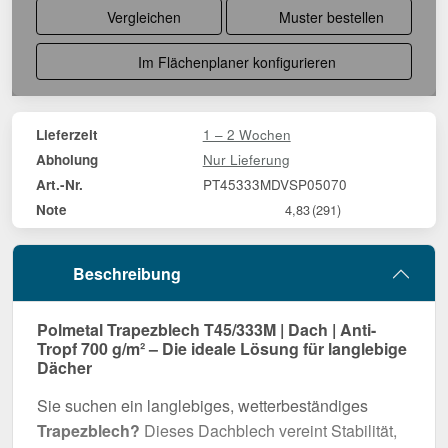
Vergleichen
Muster bestellen
Im Flächenplaner konfigurieren
1 – 2 Wochen
Lieferzeit
Nur Lieferung
Abholung
PT45333MDVSP05070
Art.-Nr.
Note
4,83
(291)
Beschreibung
Polmetal Trapezblech T45/333M | Dach | Anti-
Tropf 700 g/m² – Die ideale Lösung für langlebige
Dächer
Sie suchen ein langlebiges, wetterbeständiges
Trapezblech?
Dieses Dachblech vereint Stabilität,