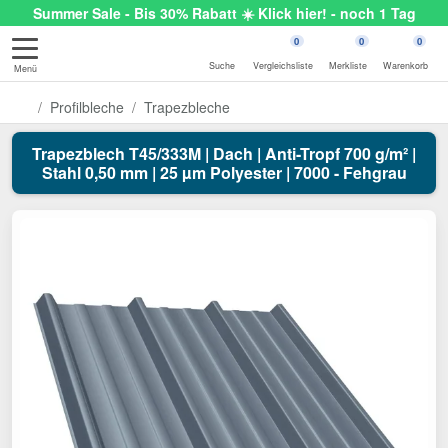
Summer Sale - Bis 30% Rabatt ☀️ Klick hier! - noch 1 Tag
0
0
0
Suche
Vergleichsliste
Merkliste
Warenkorb
Menü
Profilbleche
Trapezbleche
Trapezblech T45/333M | Dach | Anti-Tropf 700 g/m² |
Stahl 0,50 mm | 25 µm Polyester | 7000 - Fehgrau