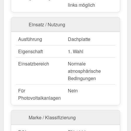
Langlebig, wetterfest, individuell auf Maß – bestellen
links möglich
Sie jetzt und profitieren Sie von schneller Lieferung!
Einsatz / Nutzung
Wegen Sonderanfertigung vom Widerruf ausgeschlossen
Ausführung
Dachplatte
Eigenschaft
1. Wahl
Einsatzbereich
Normale
atmosphärische
Bedingungen
Für
Nein
Photovoltaikanlagen
Marke / Klassifizierung