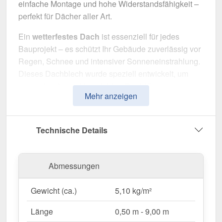
einfache Montage und hohe Widerstandsfähigkeit –
perfekt für Dächer aller Art.
Ein
wetterfestes Dach
ist essenziell für jedes
Bauprojekt – es schützt Ihr Gebäude zuverlässig vor
Regen, Schnee und intensiver Sonneneinstrahlung.
Dieses Dachblech wurde speziell entwickelt, um
eine
robuste und langlebige Dachlösung
zu
Mehr anzeigen
bieten. Es überzeugt durch einfache Montage, hohe
Widerstandsfähigkeit und eine widerstandsfähige
Beschichtung.
Technische Details
Hergestellt aus
Stahl
mit einer
Materialstärke von
0,50 mm
, sorgt es für eine robuste Dachlösung. Die
Abmessungen
Plattenbreite von 1,06 m
und die
effektive
Nutzbreite von 1,00 m
ermöglichen eine schnelle
Gewicht (ca.)
5,10 kg/m²
und effiziente Verlegung. Dank der
25 µm Polyester
Beschichtung
in
Fehgrau (RAL 7000)
bleibt das
Länge
0,50 m - 9,00 m
Material dauerhaft gegen Korrosion geschützt,