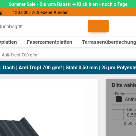
Summer Sale - Bis 30% Rabatt ☀️ Klick hier! - noch 2 Tage
ng
130.000+ zufriedene Kunden
uchbegriff
platten
Faserzementplatten
Terrassenüberdachun
 Anti-Tropf 700 g/m²
Dach | Anti-Tropf 700 g/m² | Stahl 0,50 mm | 25 µm Polyeste
Bitte wähl
Farbe
Anth
Läng
-
0,50 m