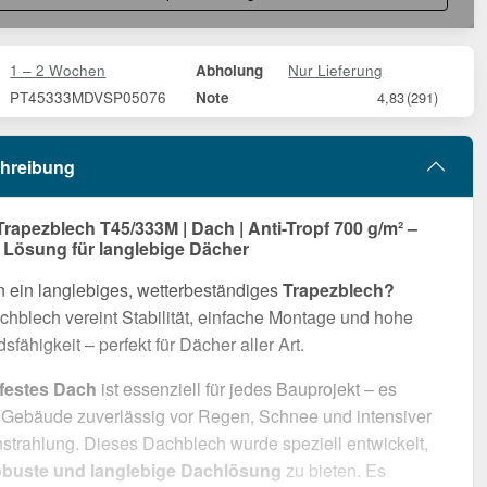
1 – 2 Wochen
Nur Lieferung
Abholung
PT45333MDVSP05076
Note
4,83
(291)
hreibung
Trapezblech T45/333M | Dach | Anti-Tropf 700 g/m² –
e Lösung für langlebige Dächer
 ein langlebiges, wetterbeständiges
Trapezblech?
hblech vereint Stabilität, einfache Montage und hohe
sfähigkeit – perfekt für Dächer aller Art.
rfestes Dach
ist essenziell für jedes Bauprojekt – es
r Gebäude zuverlässig vor Regen, Schnee und intensiver
trahlung. Dieses Dachblech wurde speziell entwickelt,
obuste und langlebige Dachlösung
zu bieten. Es