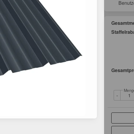
Benutz
Gesamtm
Staffelrab
Gesamtpr
Meng
-