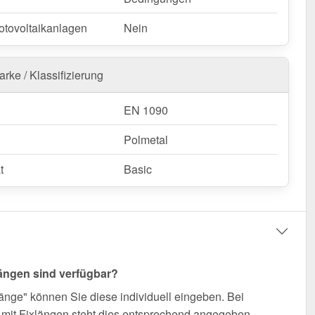
otovoltaikanlagen
Nein
rke / Klassifizierung
EN 1090
Polmetal
t
Basic
ängen sind verfügbar?
änge" können Sie diese individuell eingeben. Bei
mit Fixlängen steht dies entsprechend angegeben.