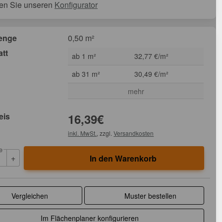
en Sie unseren
Konfigurator
enge
0,50 m²
att
ab 1 m²
32,77 €/m²
ab 31 m²
30,49 €/m²
mehr
eis
16,39
€
inkl. MwSt.
, zzgl.
Versandkosten
e
+
In den Warenkorb
Vergleichen
Muster bestellen
Im Flächenplaner konfigurieren