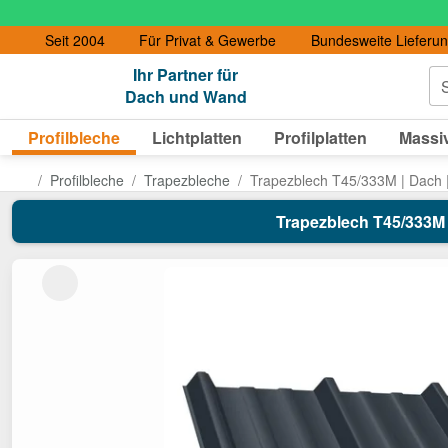
Seit 2004
Für Privat & Gewerbe
Bundesweite Lieferu
Ihr Partner für
S
Dach und Wand
Profilbleche
Lichtplatten
Profilplatten
Massiv
Profilbleche
Trapezbleche
Trapezblech T45/333M | Dach |
Trapezblech T45/333M | 