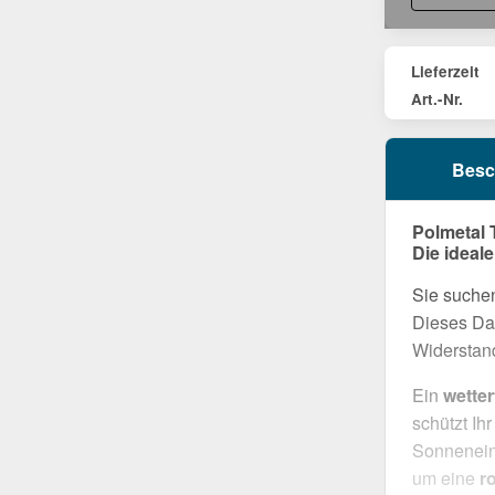
Lieferzeit
Art.-Nr.
Besc
Polmetal 
Die ideal
Sie suchen
Dieses Dac
Widerstand
Ein
wette
schützt Ih
Sonneneins
um eine
r