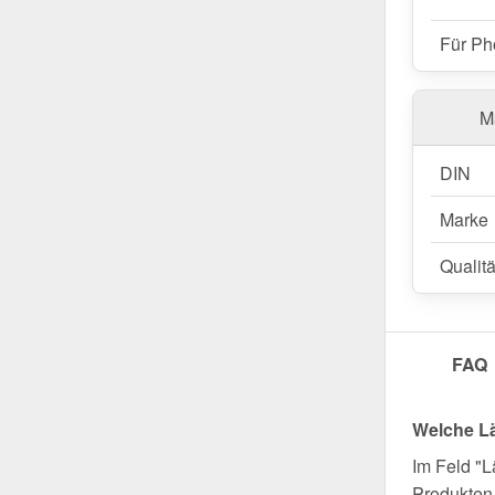
Für Ph
Ma
DIN
Marke
Qualitä
FAQ
Welche L
Im Feld "L
Produkten 