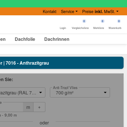
Kontakt
Service
Preise
inkl.
MwSt.
0
0
0
Login
Vergleichsliste
Merkliste
Warenkorb
gen
Dachfolie
Dachrinnen
r | 7016 - Anthrazitgrau
en Sie:
Anti-Tropf Vlies
razitgrau (RAL 7016)
700 g/m²
e
+
m
 - 9,00 m
oder