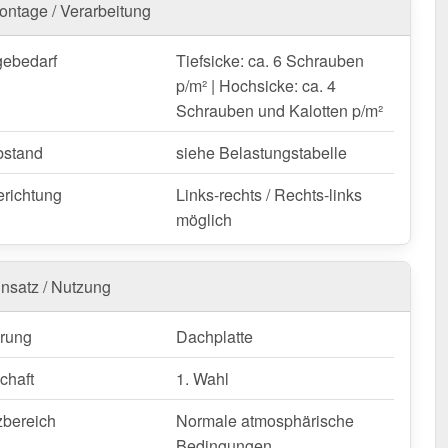
ontage / Verarbeitung
pezblech T45/333M | Dach | Anti-Tropf 700 g/m²
– Schnell geliefert & mit 10 Jahre Garantie!
ebedarf
Tiefsicke: ca. 6 Schrauben
 wetterfest, individuell auf Maß – bestellen Sie jetzt und
p/m² | Hochsicke: ca. 4
n Sie von schneller Lieferung!
Schrauben und Kalotten p/m²
nfertigung vom Widerruf ausgeschlossen
bstand
siehe Belastungstabelle
erichtung
Links-rechts / Rechts-links
möglich
insatz / Nutzung
rung
Dachplatte
chaft
1. Wahl
zbereich
Normale atmosphärische
Bedingungen