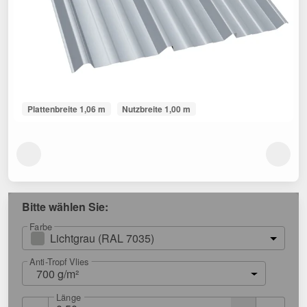
Plattenbreite 1,06 m
Nutzbreite 1,00 m
Bitte wählen Sie:
Farbe
Lichtgrau (RAL 7035)
Anti-Tropf Vlies
700 g/m²
Länge