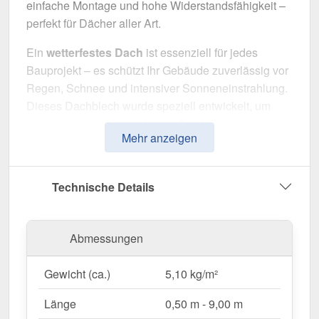
einfache Montage und hohe Widerstandsfähigkeit –
perfekt für Dächer aller Art.
Ein
wetterfestes Dach
ist essenziell für jedes
Bauprojekt – es schützt Ihr Gebäude zuverlässig vor
Regen, Schnee und intensiver Sonneneinstrahlung.
Dieses Dachblech wurde speziell entwickelt, um
eine
robuste und langlebige Dachlösung
zu
Mehr anzeigen
bieten. Es überzeugt durch einfache Montage, hohe
Widerstandsfähigkeit und eine widerstandsfähige
Beschichtung.
Technische Details
Hergestellt aus
Stahl
mit einer
Materialstärke von
0,50 mm
, sorgt es für eine robuste Dachlösung. Die
Abmessungen
Plattenbreite von 1,06 m
und die
effektive
Nutzbreite von 1,00 m
ermöglichen eine schnelle
Gewicht (ca.)
5,10 kg/m²
und effiziente Verlegung. Dank der
25 µm Polyester
Beschichtung
in
Lichtgrau (RAL 7035)
bleibt das
Länge
0,50 m - 9,00 m
Material dauerhaft gegen Korrosion geschützt,