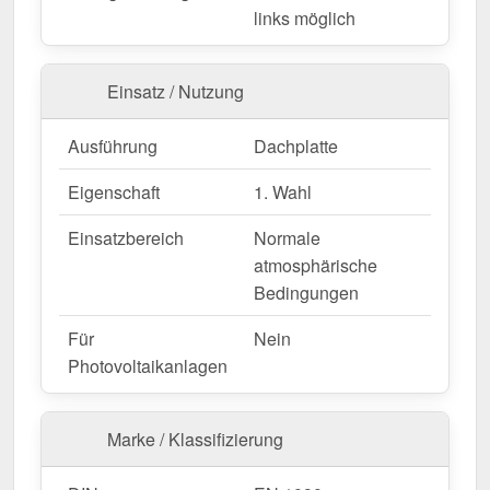
Langlebig, wetterfest, individuell auf Maß – bestellen
links möglich
Sie jetzt und profitieren Sie von schneller Lieferung!
Einsatz / Nutzung
Wegen Sonderanfertigung vom Widerruf ausgeschlossen
Ausführung
Dachplatte
Eigenschaft
1. Wahl
Einsatzbereich
Normale
atmosphärische
Bedingungen
Für
Nein
Photovoltaikanlagen
Marke / Klassifizierung