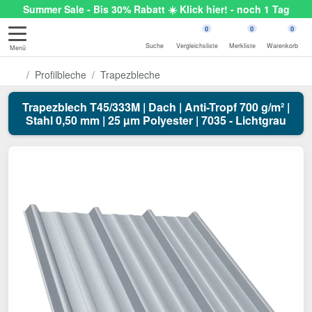
Summer Sale - Bis 30% Rabatt ☀️ Klick hier! - noch 1 Tag
0
0
0
Suche
Vergleichsliste
Merkliste
Warenkorb
Menü
Profilbleche
Trapezbleche
Trapezblech T45/333M | Dach | Anti-Tropf 700 g/m² |
Stahl 0,50 mm | 25 µm Polyester | 7035 - Lichtgrau