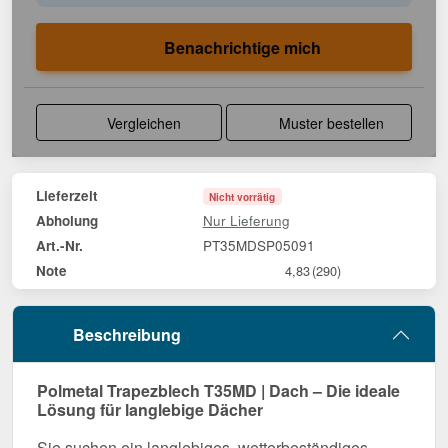
Benachrichtige mich
Vergleichen
Muster bestellen
Lieferzeit
Nicht vorrätig
Nur Lieferung
Abholung
PT35MDSP05091
Art.-Nr.
Note
4,83
(290)
Beschreibung
Polmetal Trapezblech T35MD | Dach – Die ideale
Lösung für langlebige Dächer
Sie suchen ein langlebiges, wetterbeständiges