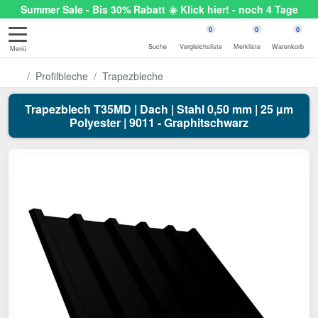
Summer Sale - Bis 30% Rabatt ☀️ Klick hier! - noch 4 Tage
0
0
0
Suche
Vergleichsliste
Merkliste
Warenkorb
Menü
Profilbleche
Trapezbleche
Trapezblech T35MD | Dach | Stahl 0,50 mm | 25 µm
Polyester | 9011 - Graphitschwarz