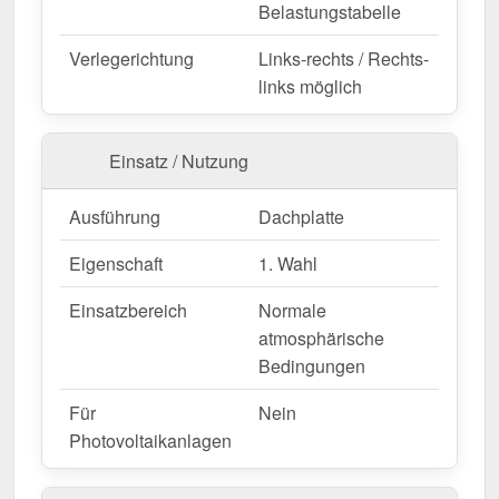
Langlebig, wetterfest, individuell auf Maß – bestellen
Belastungstabelle
Sie jetzt und profitieren Sie von schneller Lieferung!
Verlegerichtung
Links-rechts / Rechts-
links möglich
Wegen Sonderanfertigung vom Widerruf ausgeschlossen
Einsatz / Nutzung
Ausführung
Dachplatte
Eigenschaft
1. Wahl
Einsatzbereich
Normale
atmosphärische
Bedingungen
Für
Nein
Photovoltaikanlagen