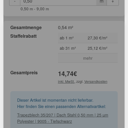
-
+
m
0,50 m - 9,00 m
Gesamtmenge
0,54 m²
Staffelrabatt
ab 1 m²
27,30 €/m²
ab 31 m²
25,12 €/m²
mehr
Gesamtpreis
14,74
€
inkl. MwSt.
, zzgl.
Versandkosten
Dieser Artikel ist momentan nicht lieferbar.
Hier finden Sie einen passenden Alternativartikel:
Trapezblech 35/207 | Dach Stahl 0,50 mm | 25 µm
Polyester | 9005 - Tiefschwarz